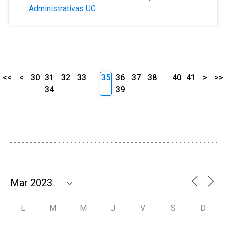
Administrativas UC
<<
<
30
31
32
33
35
36
37
38
40
41
>
>>
34
39
L
M
M
J
V
S
D