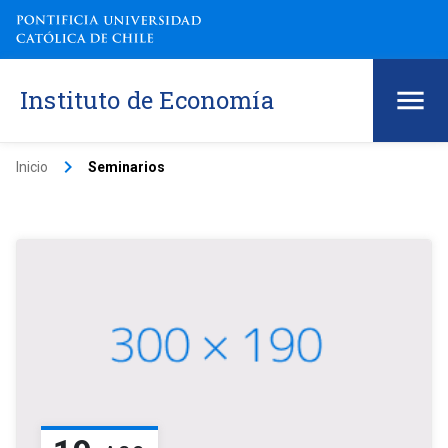
Instituto de Economía
keyboard_arrow_right
Inicio
Seminarios