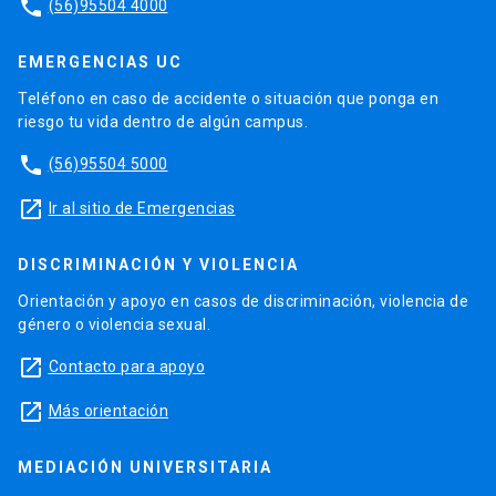
phone
(56)95504 4000
EMERGENCIAS UC
Teléfono en caso de accidente o situación que ponga en
riesgo tu vida dentro de algún campus.
phone
(56)95504 5000
launch
Ir al sitio de Emergencias
DISCRIMINACIÓN Y VIOLENCIA
Orientación y apoyo en casos de discriminación, violencia de
género o violencia sexual.
launch
Contacto para apoyo
launch
Más orientación
MEDIACIÓN UNIVERSITARIA