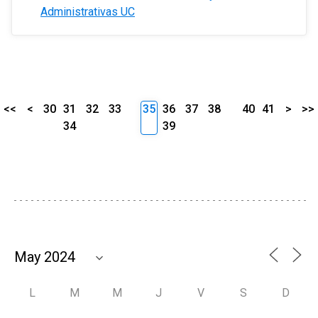
Administrativas UC
<<
<
30
31
32
33
35
36
37
38
40
41
>
>>
34
39
L
M
M
J
V
S
D