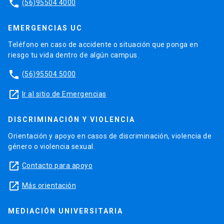
phone
(56)95504 4000
EMERGENCIAS UC
Teléfono en caso de accidente o situación que ponga en
riesgo tu vida dentro de algún campus.
phone
(56)95504 5000
launch
Ir al sitio de Emergencias
DISCRIMINACIÓN Y VIOLENCIA
Orientación y apoyo en casos de discriminación, violencia de
género o violencia sexual.
launch
Contacto para apoyo
launch
Más orientación
MEDIACIÓN UNIVERSITARIA