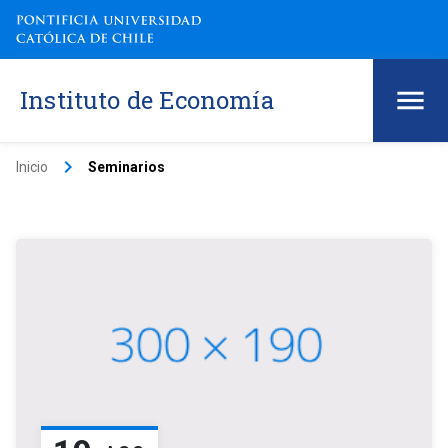
Instituto de Economía
keyboard_arrow_right
Inicio
Seminarios