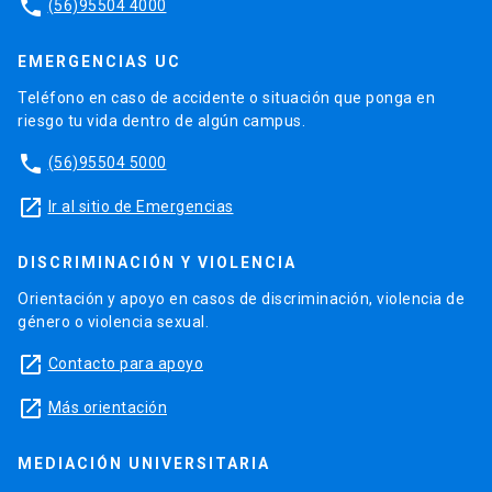
phone
(56)95504 4000
EMERGENCIAS UC
Teléfono en caso de accidente o situación que ponga en
riesgo tu vida dentro de algún campus.
phone
(56)95504 5000
launch
Ir al sitio de Emergencias
DISCRIMINACIÓN Y VIOLENCIA
Orientación y apoyo en casos de discriminación, violencia de
género o violencia sexual.
launch
Contacto para apoyo
launch
Más orientación
MEDIACIÓN UNIVERSITARIA