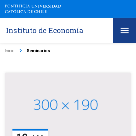
Instituto de Economía
keyboard_arrow_right
Inicio
Seminarios