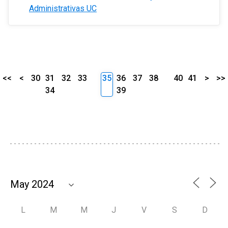
Administrativas UC
<<
<
30
31
32
33
35
36
37
38
40
41
>
>>
34
39
L
M
M
J
V
S
D