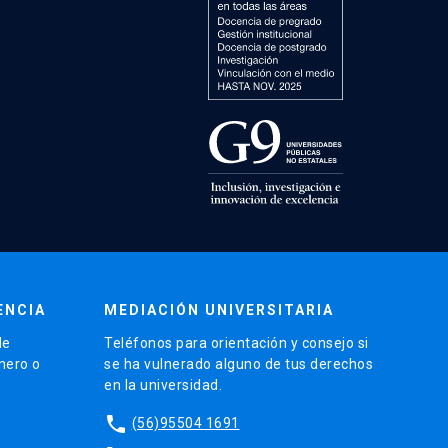
ENCIA
MEDIACIÓN UNIVERSITARIA
de
Teléfonos para orientación y consejo si
énero o
se ha vulnerado alguno de tus derechos
en la universidad.
phone
(56)95504 1691