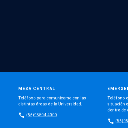
MESA CENTRAL
EMERGE
Teléfono para comunicarse con las
Teléfono e
distintas áreas de la Universidad.
situación 
dentro de
phone
(56)95504 4000
phone
(56)9