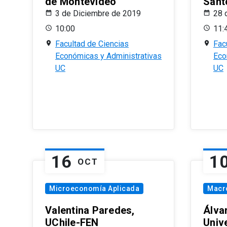
de Montevideo
Sant
3 de Diciembre de 2019
28 
10:00
11:
Facultad de Ciencias
Fac
Económicas y Administrativas
Eco
UC
UC
16
1
OCT
Microeconomía Aplicada
Macr
Valentina Paredes,
Álva
UChile-FEN
Univ