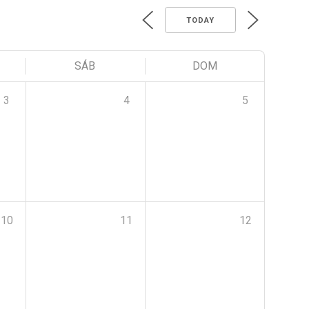
TODAY
SÁB
DOM
3
4
5
10
11
12