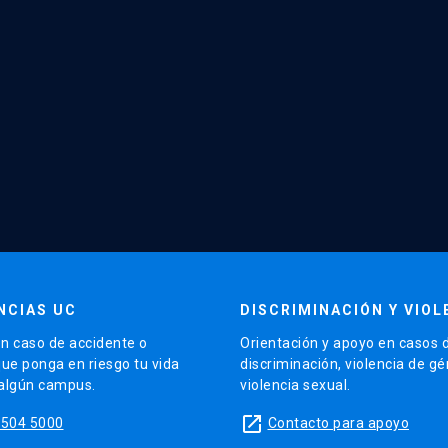
NCIAS UC
DISCRIMINACIÓN Y VIOL
n caso de accidente o
Orientación y apoyo en casos 
que ponga en riesgo tu vida
discriminación, violencia de g
 algún campus.
violencia sexual.
launch
5504 5000
Contacto para apoyo