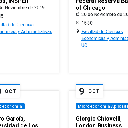
os, INSPER
Federal Reserve B
of Chicago
de Noviembre de 2019
20 de Noviembre de 2
45
15:30
ultad de Ciencias
nómicas y Administrativas
Facultad de Ciencias
Económicas y Administ
UC
0
9
OCT
OCT
oeconomía
Microeconomía Aplicad
ro García,
Giorgio Chiovelli,
ersidad de Los
London Business