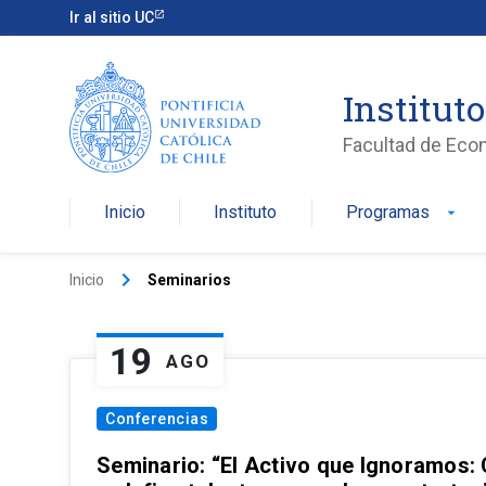
Ir al sitio UC
Institut
Facultad de Eco
Inicio
Instituto
Programas
arrow_drop_down
keyboard_arrow_right
Inicio
Seminarios
19
AGO
Conferencias
Seminario: “El Activo que Ignoramos: