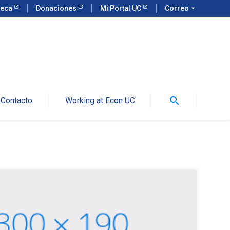
teca
Donaciones
Mi Portal UC
Correo
arrow_drop_down
search
Contacto
Working at Econ UC