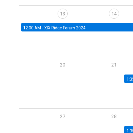
13
14
12:00 AM -
XIX Ridge Forum 2024
20
21
1:3
27
28
1:3