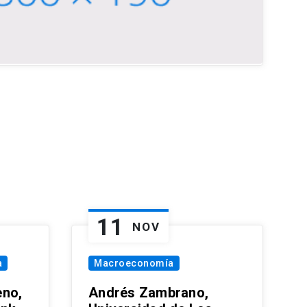
11
NOV
a
Macroeconomía
eno,
Andrés Zambrano,