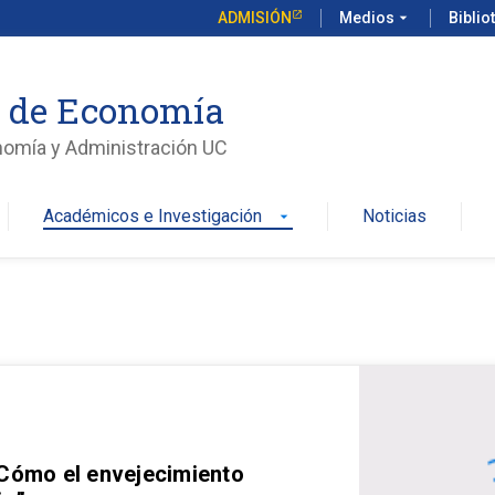
ADMISIÓN
Medios
arrow_drop_down
Biblio
o de Economía
nomía y Administración UC
Académicos e Investigación
Noticias
arrow_drop_down
 Cómo el envejecimiento