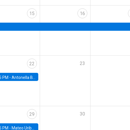
15
16
23
22
5 PM -
Antonella Bancalari, Institute for Fiscal Studies (IFS) and Research Associate at University College London (UCL)
30
29
5 PM -
Mateo Uribe-Castro, Universidad de los Andes (Colombia)