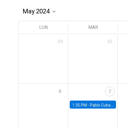
LUN
MAR
29
30
6
7
1:35 PM -
Pablo Cuba, FED Board