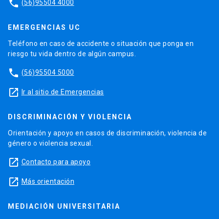
phone
(56)95504 4000
EMERGENCIAS UC
Teléfono en caso de accidente o situación que ponga en
riesgo tu vida dentro de algún campus.
phone
(56)95504 5000
launch
Ir al sitio de Emergencias
DISCRIMINACIÓN Y VIOLENCIA
Orientación y apoyo en casos de discriminación, violencia de
género o violencia sexual.
launch
Contacto para apoyo
launch
Más orientación
MEDIACIÓN UNIVERSITARIA