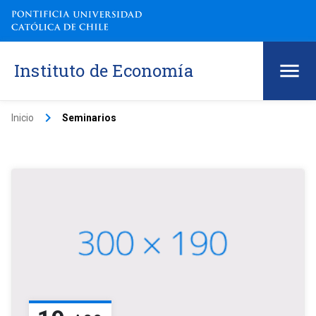
Instituto de Economía
keyboard_arrow_right
Inicio
Seminarios