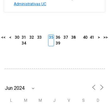
Administrativas UC
<<
<
30
31
32
33
35
36
37
38
40
41
>
>>
34
39
L
M
M
J
V
S
D