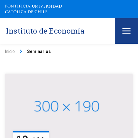
Instituto de Economía
keyboard_arrow_right
Inicio
Seminarios