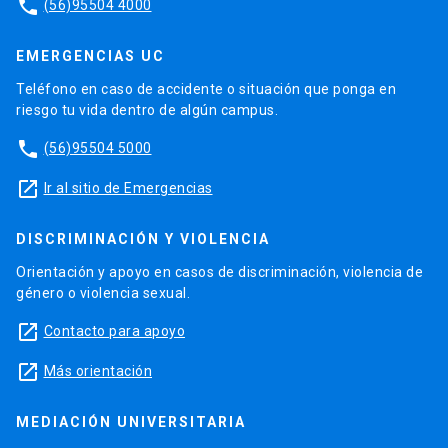
phone
(56)95504 4000
EMERGENCIAS UC
Teléfono en caso de accidente o situación que ponga en
riesgo tu vida dentro de algún campus.
phone
(56)95504 5000
launch
Ir al sitio de Emergencias
DISCRIMINACIÓN Y VIOLENCIA
Orientación y apoyo en casos de discriminación, violencia de
género o violencia sexual.
launch
Contacto para apoyo
launch
Más orientación
MEDIACIÓN UNIVERSITARIA