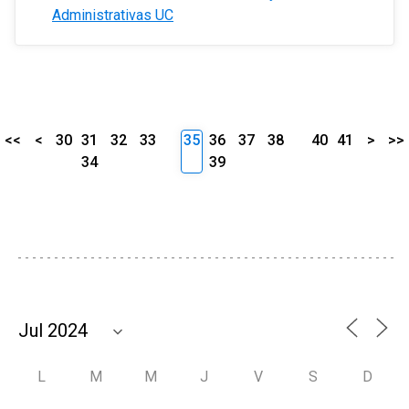
Administrativas UC
<<
<
30
31
32
33
35
36
37
38
40
41
>
>>
34
39
L
M
M
J
V
S
D