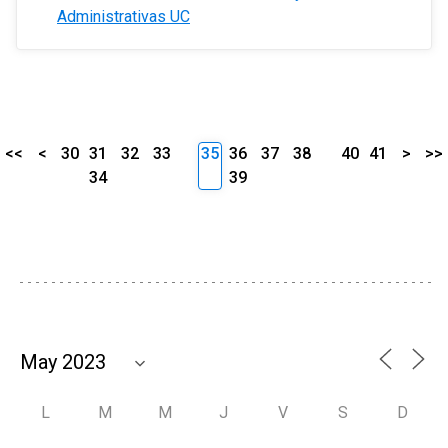
Administrativas UC
<<
<
30
31
32
33
35
36
37
38
40
41
>
>>
34
39
L
M
M
J
V
S
D