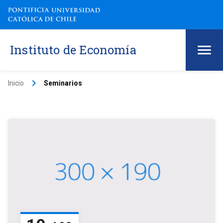
Instituto de Economía
keyboard_arrow_right
Inicio
Seminarios