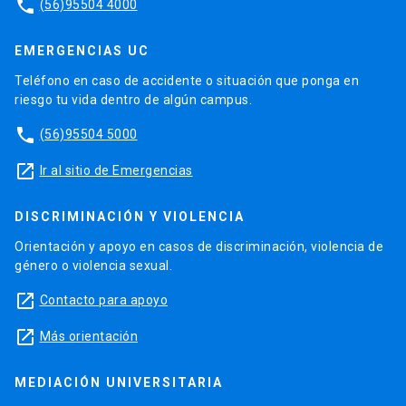
phone
(56)95504 4000
EMERGENCIAS UC
Teléfono en caso de accidente o situación que ponga en
riesgo tu vida dentro de algún campus.
phone
(56)95504 5000
launch
Ir al sitio de Emergencias
DISCRIMINACIÓN Y VIOLENCIA
Orientación y apoyo en casos de discriminación, violencia de
género o violencia sexual.
launch
Contacto para apoyo
launch
Más orientación
MEDIACIÓN UNIVERSITARIA