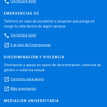
phone
(56)95504 4000
EMERGENCIAS UC
Teléfono en caso de accidente o situación que ponga en
riesgo tu vida dentro de algún campus.
phone
(56)95504 5000
launch
Ir al sitio de Emergencias
DISCRIMINACIÓN Y VIOLENCIA
Orientación y apoyo en casos de discriminación, violencia de
género o violencia sexual.
launch
Contacto para apoyo
launch
Más orientación
MEDIACIÓN UNIVERSITARIA