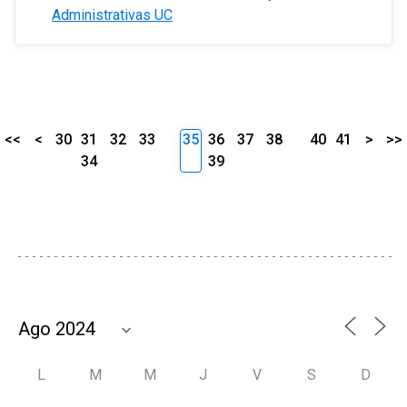
Administrativas UC
<<
<
30
31
32
33
35
36
37
38
40
41
>
>>
34
39
L
M
M
J
V
S
D