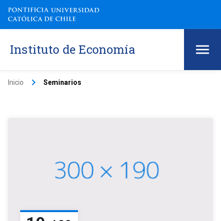
Instituto de Economía
keyboard_arrow_right
Inicio
Seminarios