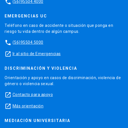
phone
(56)95504 4000
EMERGENCIAS UC
Teléfono en caso de accidente o situación que ponga en
riesgo tu vida dentro de algún campus.
phone
(56)95504 5000
launch
Ir al sitio de Emergencias
DISCRIMINACIÓN Y VIOLENCIA
Orientación y apoyo en casos de discriminación, violencia de
género o violencia sexual.
launch
Contacto para apoyo
launch
Más orientación
MEDIACIÓN UNIVERSITARIA