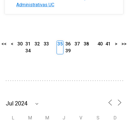
Administrativas UC
<<
<
30
31
32
33
35
36
37
38
40
41
>
>>
34
39
L
M
M
J
V
S
D