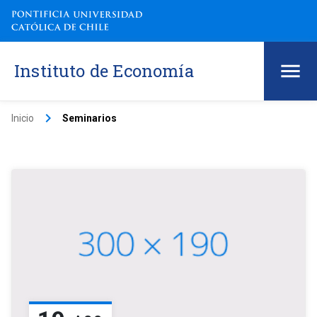
Instituto de Economía
keyboard_arrow_right
Inicio
Seminarios