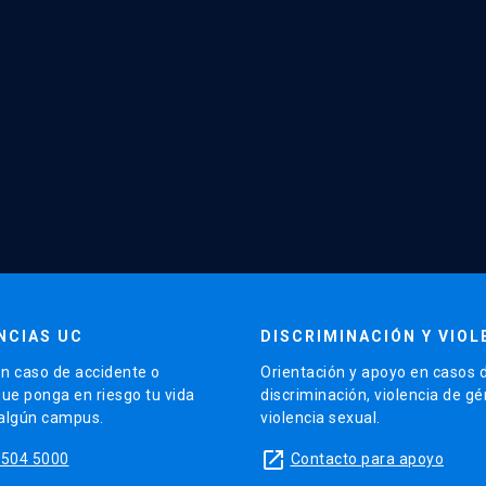
NCIAS UC
DISCRIMINACIÓN Y VIOL
n caso de accidente o
Orientación y apoyo en casos 
que ponga en riesgo tu vida
discriminación, violencia de g
 algún campus.
violencia sexual.
launch
5504 5000
Contacto para apoyo