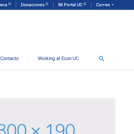
teca
Donaciones
Mi Portal UC
Correo
arrow_drop_down
search
Contacto
Working at Econ UC