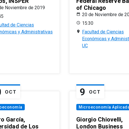
os, INSPER
Federal Reserve B
of Chicago
de Noviembre de 2019
20 de Noviembre de 2
45
15:30
ultad de Ciencias
nómicas y Administrativas
Facultad de Ciencias
Económicas y Administ
UC
0
9
OCT
OCT
oeconomía
Microeconomía Aplicad
ro García,
Giorgio Chiovelli,
ersidad de Los
London Business