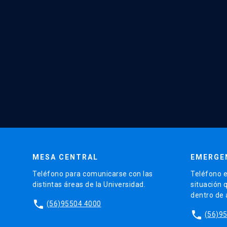
MESA CENTRAL
EMERGE
Teléfono para comunicarse con las
Teléfono e
distintas áreas de la Universidad.
situación 
dentro de
phone
(56)95504 4000
phone
(56)9