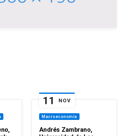
11
NOV
a
Macroeconomía
eno,
Andrés Zambrano,