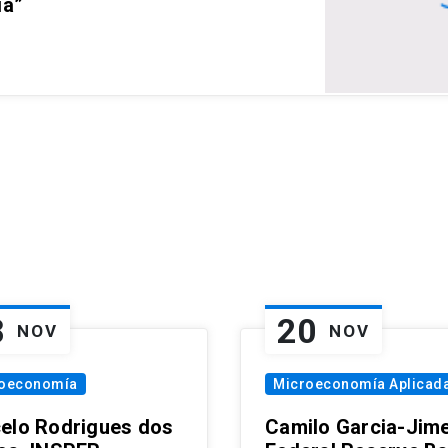
ia”
8
20
NOV
NOV
oeconomía
Microeconomía Aplicad
elo Rodrigues dos
Camilo Garcia-Jim