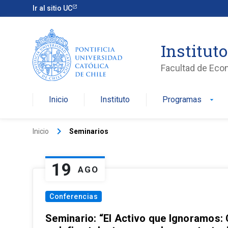
Ir al sitio UC
Institut
Facultad de Eco
Inicio
Instituto
Programas
arrow_drop_down
keyboard_arrow_right
Inicio
Seminarios
19
AGO
Conferencias
Seminario: “El Activo que Ignoramos: