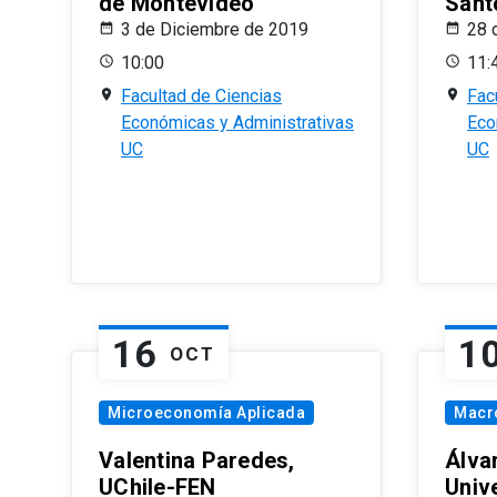
de Montevideo
Sant
3 de Diciembre de 2019
28 
10:00
11:
Facultad de Ciencias
Fac
Económicas y Administrativas
Eco
UC
UC
16
1
OCT
Microeconomía Aplicada
Macr
Valentina Paredes,
Álva
UChile-FEN
Univ