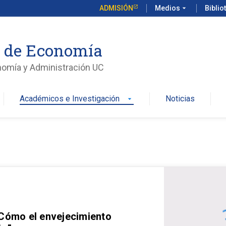
ADMISIÓN
Medios
arrow_drop_down
Biblio
o de Economía
nomía y Administración UC
Académicos e Investigación
Noticias
arrow_drop_down
 Cómo el envejecimiento