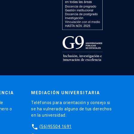
ENCIA
MEDIACIÓN UNIVERSITARIA
de
Teléfonos para orientación y consejo si
énero o
se ha vulnerado alguno de tus derechos
en la universidad.
phone
(56)95504 1691