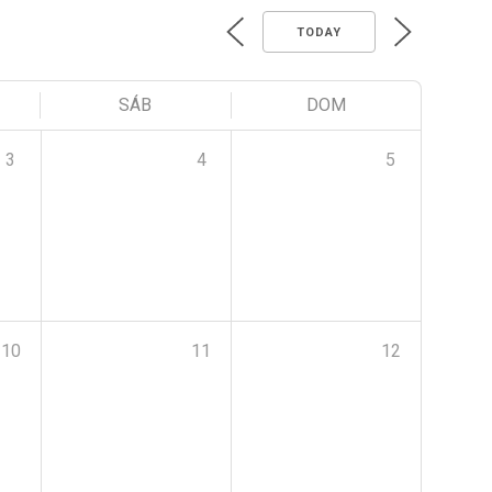
TODAY
SÁB
DOM
3
4
5
10
11
12