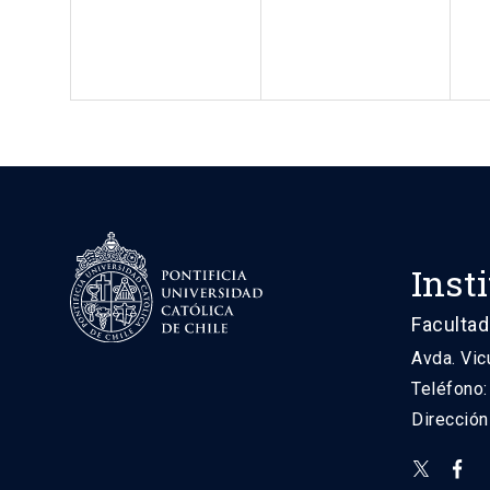
Inst
Facultad
Avda. Vic
Teléfono
Direcció