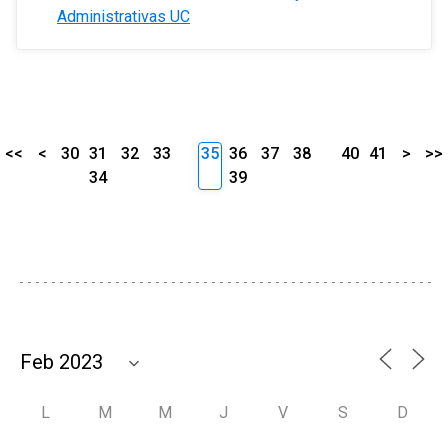
Administrativas UC
<<
<
30
31
32
33
35
36
37
38
40
41
>
>>
34
39
L
M
M
J
V
S
D