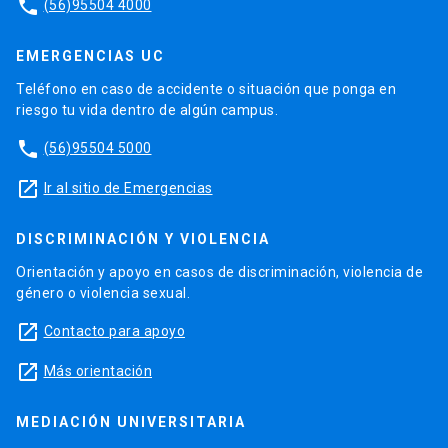
phone
(56)95504 4000
EMERGENCIAS UC
Teléfono en caso de accidente o situación que ponga en
riesgo tu vida dentro de algún campus.
phone
(56)95504 5000
launch
Ir al sitio de Emergencias
DISCRIMINACIÓN Y VIOLENCIA
Orientación y apoyo en casos de discriminación, violencia de
género o violencia sexual.
launch
Contacto para apoyo
launch
Más orientación
MEDIACIÓN UNIVERSITARIA