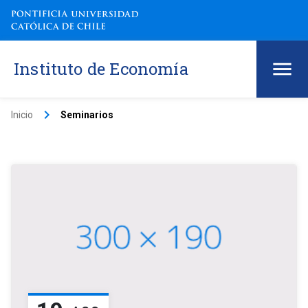
Instituto de Economía
keyboard_arrow_right
Inicio
Seminarios