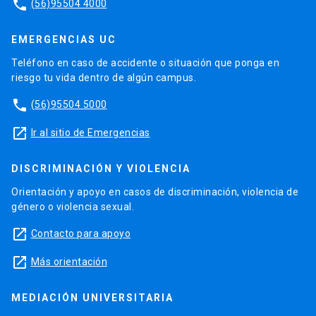
phone
(56)95504 4000
EMERGENCIAS UC
Teléfono en caso de accidente o situación que ponga en
riesgo tu vida dentro de algún campus.
phone
(56)95504 5000
launch
Ir al sitio de Emergencias
DISCRIMINACIÓN Y VIOLENCIA
Orientación y apoyo en casos de discriminación, violencia de
género o violencia sexual.
launch
Contacto para apoyo
launch
Más orientación
MEDIACIÓN UNIVERSITARIA