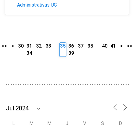
Administrativas UC
<<
<
30
31
32
33
35
36
37
38
40
41
>
>>
34
39
L
M
M
J
V
S
D