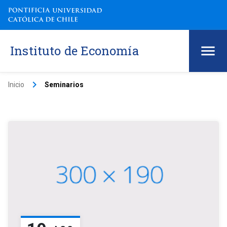
Instituto de Economía
keyboard_arrow_right
Inicio
Seminarios