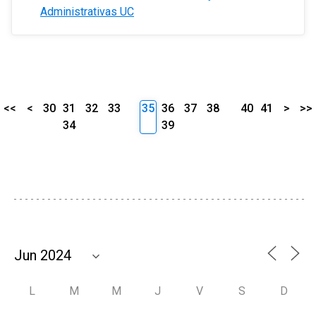
Administrativas UC
<<
<
30
31
32
33
35
36
37
38
40
41
>
>>
34
39
L
M
M
J
V
S
D