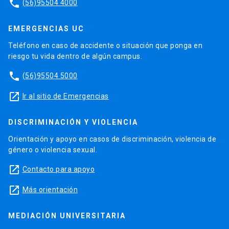
phone
(56)95504 4000
EMERGENCIAS UC
Teléfono en caso de accidente o situación que ponga en
riesgo tu vida dentro de algún campus.
phone
(56)95504 5000
launch
Ir al sitio de Emergencias
DISCRIMINACIÓN Y VIOLENCIA
Orientación y apoyo en casos de discriminación, violencia de
género o violencia sexual.
launch
Contacto para apoyo
launch
Más orientación
MEDIACIÓN UNIVERSITARIA