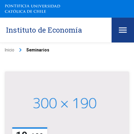
Instituto de Economía
keyboard_arrow_right
Inicio
Seminarios