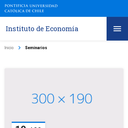
Instituto de Economía
keyboard_arrow_right
Inicio
Seminarios