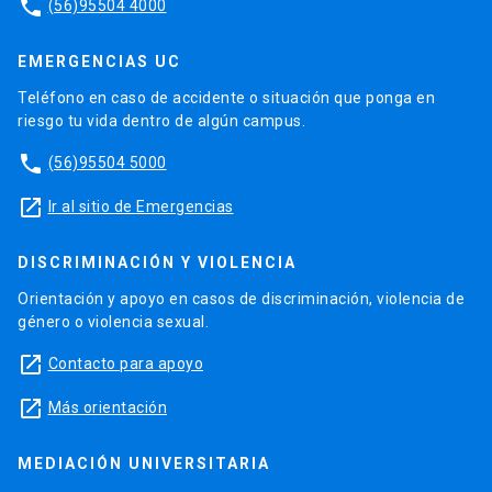
phone
(56)95504 4000
EMERGENCIAS UC
Teléfono en caso de accidente o situación que ponga en
riesgo tu vida dentro de algún campus.
phone
(56)95504 5000
launch
Ir al sitio de Emergencias
DISCRIMINACIÓN Y VIOLENCIA
Orientación y apoyo en casos de discriminación, violencia de
género o violencia sexual.
launch
Contacto para apoyo
launch
Más orientación
MEDIACIÓN UNIVERSITARIA