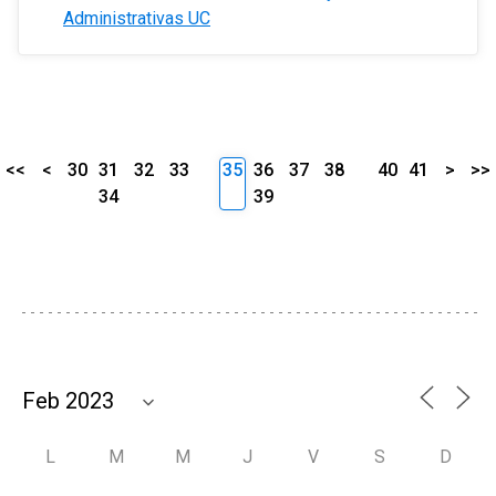
Administrativas UC
<<
<
30
31
32
33
35
36
37
38
40
41
>
>>
34
39
L
M
M
J
V
S
D