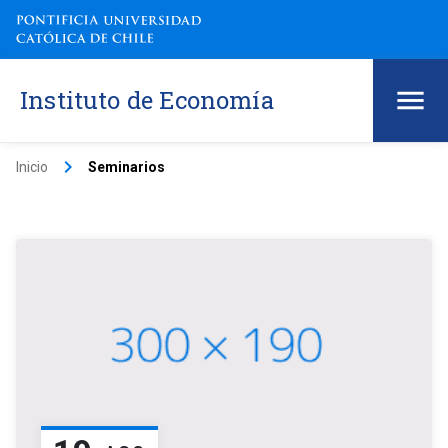
Instituto de Economía
keyboard_arrow_right
Inicio
Seminarios