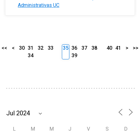
Administrativas UC
<<
<
30
31
32
33
35
36
37
38
40
41
>
>>
34
39
L
M
M
J
V
S
D