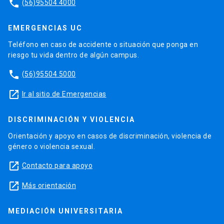
phone
(56)95504 4000
EMERGENCIAS UC
Teléfono en caso de accidente o situación que ponga en
riesgo tu vida dentro de algún campus.
phone
(56)95504 5000
launch
Ir al sitio de Emergencias
DISCRIMINACIÓN Y VIOLENCIA
Orientación y apoyo en casos de discriminación, violencia de
género o violencia sexual.
launch
Contacto para apoyo
launch
Más orientación
MEDIACIÓN UNIVERSITARIA