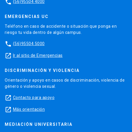
phone
(56)95504 4000
EMERGENCIAS UC
Teléfono en caso de accidente o situación que ponga en
riesgo tu vida dentro de algún campus.
phone
(56)95504 5000
launch
Ir al sitio de Emergencias
DISCRIMINACIÓN Y VIOLENCIA
Orientación y apoyo en casos de discriminación, violencia de
género o violencia sexual.
launch
Contacto para apoyo
launch
Más orientación
MEDIACIÓN UNIVERSITARIA