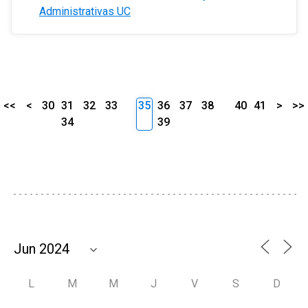
Administrativas UC
<<
<
30
31
32
33
35
36
37
38
40
41
>
>>
34
39
L
M
M
J
V
S
D