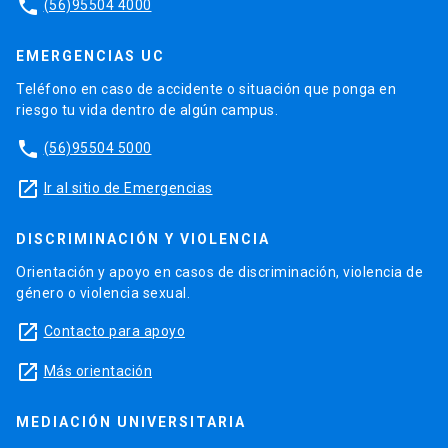
phone
(56)95504 4000
EMERGENCIAS UC
Teléfono en caso de accidente o situación que ponga en
riesgo tu vida dentro de algún campus.
phone
(56)95504 5000
launch
Ir al sitio de Emergencias
DISCRIMINACIÓN Y VIOLENCIA
Orientación y apoyo en casos de discriminación, violencia de
género o violencia sexual.
launch
Contacto para apoyo
launch
Más orientación
MEDIACIÓN UNIVERSITARIA