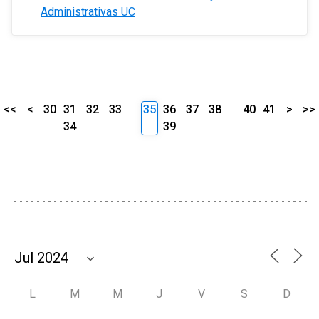
Administrativas UC
<<
<
30
31
32
33
35
36
37
38
40
41
>
>>
34
39
L
M
M
J
V
S
D