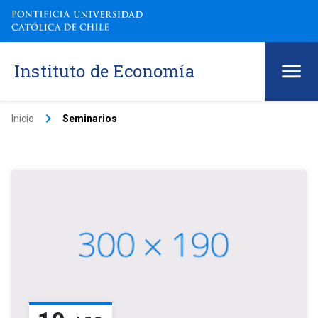
Instituto de Economía
keyboard_arrow_right
Inicio
Seminarios