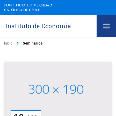
Instituto de Economía
keyboard_arrow_right
Inicio
Seminarios