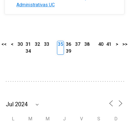
Administrativas UC
<<
<
30
31
32
33
35
36
37
38
40
41
>
>>
34
39
L
M
M
J
V
S
D