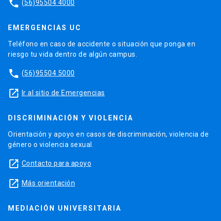
phone
(56)95504 4000
EMERGENCIAS UC
Teléfono en caso de accidente o situación que ponga en
riesgo tu vida dentro de algún campus.
phone
(56)95504 5000
launch
Ir al sitio de Emergencias
DISCRIMINACIÓN Y VIOLENCIA
Orientación y apoyo en casos de discriminación, violencia de
género o violencia sexual.
launch
Contacto para apoyo
launch
Más orientación
MEDIACIÓN UNIVERSITARIA