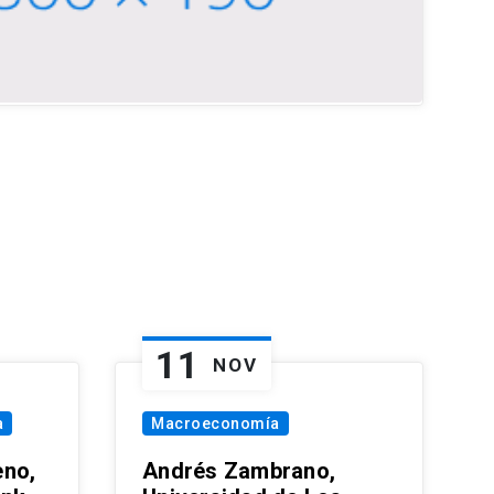
11
NOV
a
Macroeconomía
eno,
Andrés Zambrano,