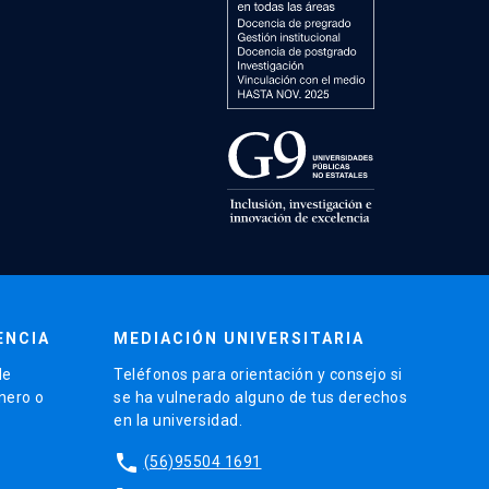
ENCIA
MEDIACIÓN UNIVERSITARIA
de
Teléfonos para orientación y consejo si
énero o
se ha vulnerado alguno de tus derechos
en la universidad.
phone
(56)95504 1691