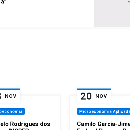
ia”
8
20
NOV
NOV
oeconomía
Microeconomía Aplicad
elo Rodrigues dos
Camilo Garcia-Jim