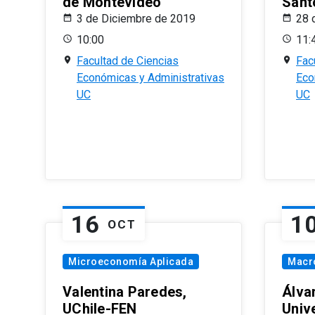
de Montevideo
Sant
3 de Diciembre de 2019
28 
10:00
11:
Facultad de Ciencias
Fac
Económicas y Administrativas
Eco
UC
UC
16
1
OCT
Microeconomía Aplicada
Macr
Valentina Paredes,
Álva
UChile-FEN
Univ