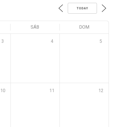
TODAY
SÁB
DOM
3
4
5
10
11
12