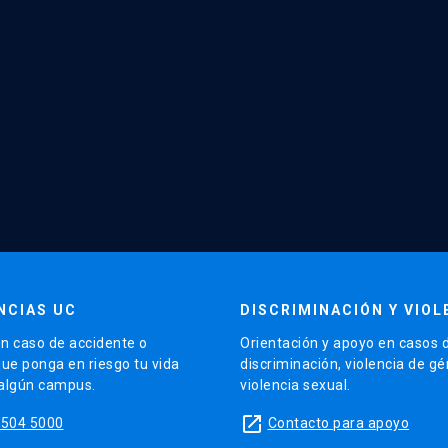
NCIAS UC
DISCRIMINACIÓN Y VIOL
n caso de accidente o
Orientación y apoyo en casos 
que ponga en riesgo tu vida
discriminación, violencia de g
 algún campus.
violencia sexual.
launch
5504 5000
Contacto para apoyo