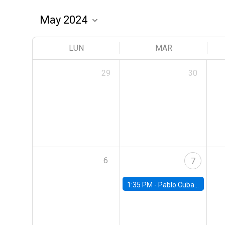
LUN
MAR
29
30
6
7
1:35 PM -
Pablo Cuba, FED Board