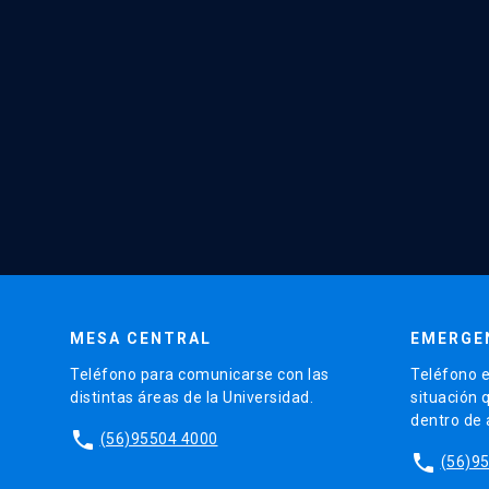
MESA CENTRAL
EMERGE
Teléfono para comunicarse con las
Teléfono e
distintas áreas de la Universidad.
situación 
dentro de
phone
(56)95504 4000
phone
(56)9