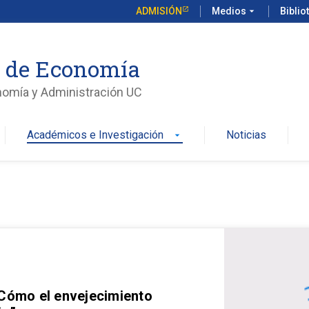
ADMISIÓN
Medios
arrow_drop_down
Biblio
o de Economía
nomía y Administración UC
Académicos e Investigación
Noticias
arrow_drop_down
 Cómo el envejecimiento