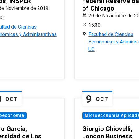
os, INSPER
Federal Reserve B
of Chicago
de Noviembre de 2019
20 de Noviembre de 2
45
15:30
ultad de Ciencias
nómicas y Administrativas
Facultad de Ciencias
Económicas y Administ
UC
0
9
OCT
OCT
oeconomía
Microeconomía Aplicad
ro García,
Giorgio Chiovelli,
ersidad de Los
London Business