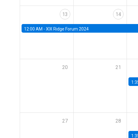
13
14
12:00 AM -
XIX Ridge Forum 2024
20
21
1:3
27
28
1:3