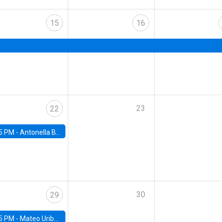
15
16
23
22
5 PM -
Antonella Bancalari, Institute for Fiscal Studies (IFS) and Research Associate at University College London (UCL)
30
29
5 PM -
Mateo Uribe-Castro, Universidad de los Andes (Colombia)