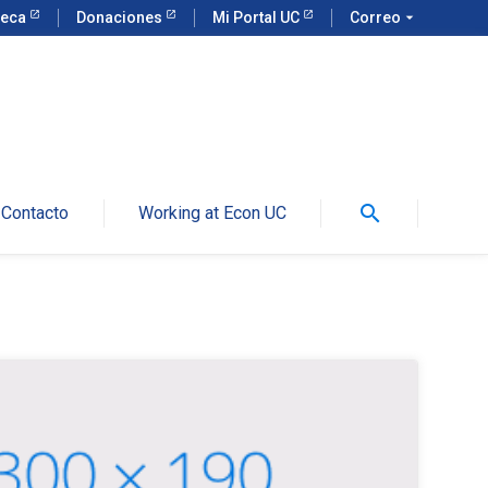
teca
Donaciones
Mi Portal UC
Correo
arrow_drop_down
search
Contacto
Working at Econ UC