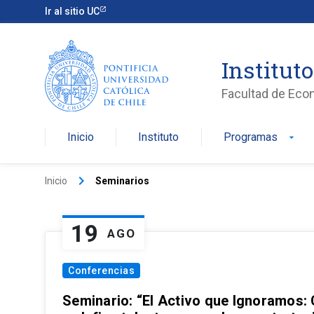
Ir al sitio UC
Institut
Facultad de Eco
Inicio
Instituto
Programas
arrow_drop_down
keyboard_arrow_right
Inicio
Seminarios
19
AGO
Conferencias
Seminario: “El Activo que Ignoramos: