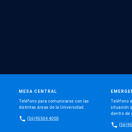
MESA CENTRAL
EMERGE
Teléfono para comunicarse con las
Teléfono e
distintas áreas de la Universidad.
situación 
dentro de
phone
(56)95504 4000
phone
(56)9