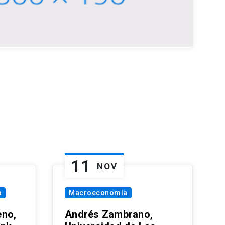
11
NOV
a
Macroeconomía
eno,
Andrés Zambrano,