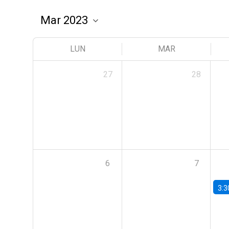
LUN
MAR
27
28
6
7
3:3