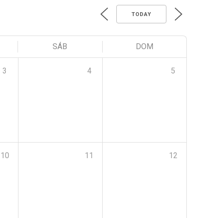
TODAY
SÁB
DOM
3
4
5
10
11
12