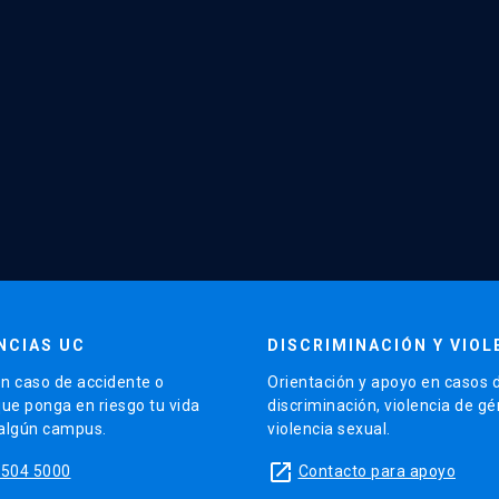
NCIAS UC
DISCRIMINACIÓN Y VIOL
n caso de accidente o
Orientación y apoyo en casos 
que ponga en riesgo tu vida
discriminación, violencia de g
 algún campus.
violencia sexual.
launch
5504 5000
Contacto para apoyo