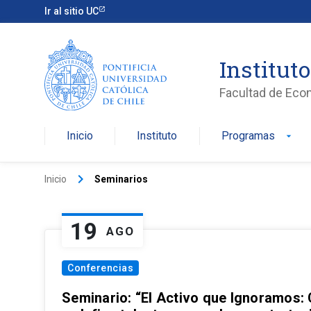
Ir al sitio UC
Institut
Facultad de Eco
Inicio
Instituto
Programas
arrow_drop_down
keyboard_arrow_right
Inicio
Seminarios
19
AGO
Conferencias
Seminario: “El Activo que Ignoramos: