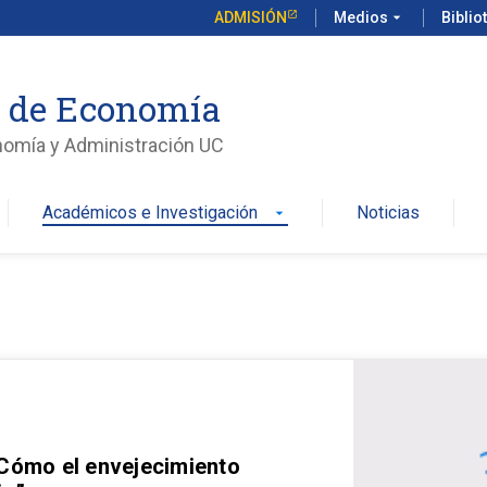
ADMISIÓN
Medios
arrow_drop_down
Biblio
o de Economía
nomía y Administración UC
Académicos e Investigación
Noticias
arrow_drop_down
 Cómo el envejecimiento