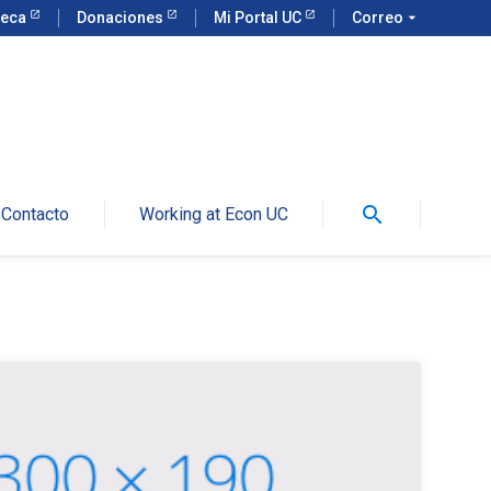
teca
Donaciones
Mi Portal UC
Correo
arrow_drop_down
search
Contacto
Working at Econ UC