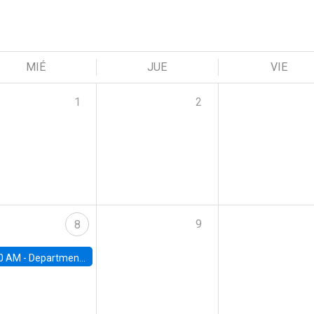
MIÉ
JUE
VIE
1
2
9
8
0 AM -
Department Seminar: James Robinson