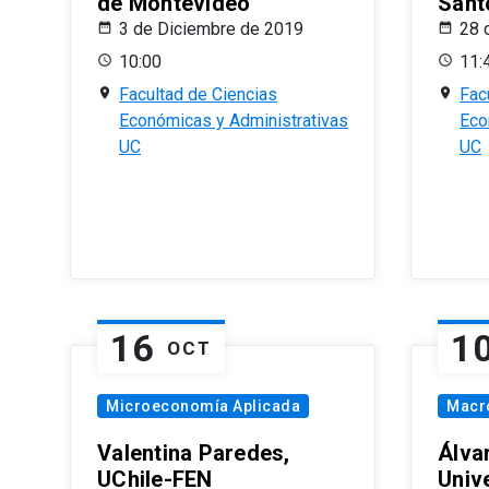
de Montevideo
Sant
3 de Diciembre de 2019
28 
10:00
11:
Facultad de Ciencias
Fac
Económicas y Administrativas
Eco
UC
UC
16
1
OCT
Microeconomía Aplicada
Macr
Valentina Paredes,
Álva
UChile-FEN
Univ