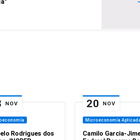
ia”
8
20
NOV
NOV
oeconomía
Microeconomía Aplicad
elo Rodrigues dos
Camilo Garcia-Jim