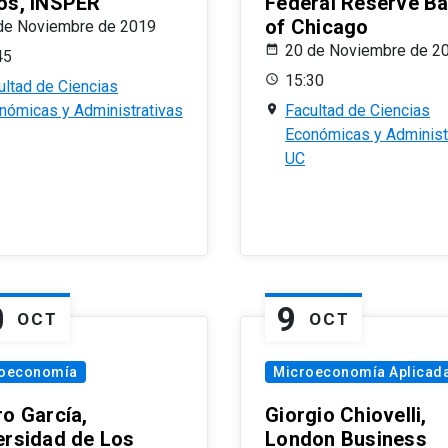
os, INSPER
Federal Reserve B
of Chicago
de Noviembre de 2019
20 de Noviembre de 2
45
15:30
ultad de Ciencias
nómicas y Administrativas
Facultad de Ciencias
Económicas y Administ
UC
0
9
OCT
OCT
oeconomía
Microeconomía Aplicad
ro García,
Giorgio Chiovelli,
ersidad de Los
London Business