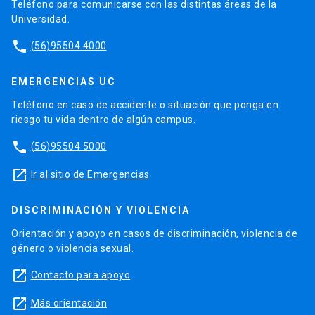
Teléfono para comunicarse con las distintas áreas de la
Universidad.
phone
(56)95504 4000
EMERGENCIAS UC
Teléfono en caso de accidente o situación que ponga en
riesgo tu vida dentro de algún campus.
phone
(56)95504 5000
launch
Ir al sitio de Emergencias
DISCRIMINACIÓN Y VIOLENCIA
Orientación y apoyo en casos de discriminación, violencia de
género o violencia sexual.
launch
Contacto para apoyo
launch
Más orientación