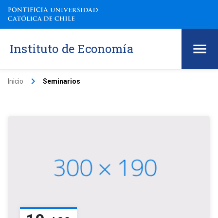
Instituto de Economía
keyboard_arrow_right
Inicio
Seminarios