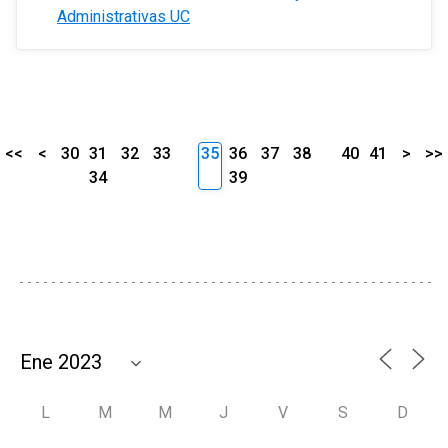
Administrativas UC
<<
<
30
31
32
33
35
36
37
38
40
41
>
>>
34
39
L
M
M
J
V
S
D