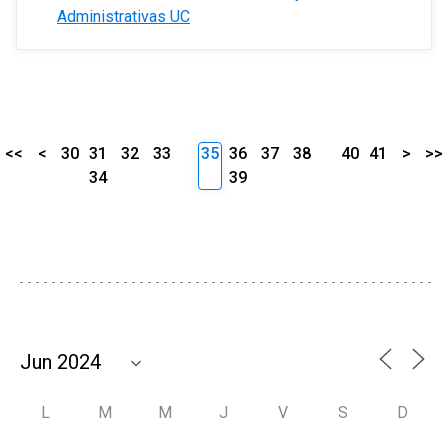
Administrativas UC
<<
<
30
31
32
33
35
36
37
38
40
41
>
>>
34
39
L
M
M
J
V
S
D