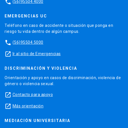
phone
(56)95504 4000
EMERGENCIAS UC
Teléfono en caso de accidente o situación que ponga en
riesgo tu vida dentro de algún campus.
phone
(56)95504 5000
launch
Ir al sitio de Emergencias
DISCRIMINACIÓN Y VIOLENCIA
Orientación y apoyo en casos de discriminación, violencia de
género o violencia sexual.
launch
Contacto para apoyo
launch
Más orientación
MEDIACIÓN UNIVERSITARIA