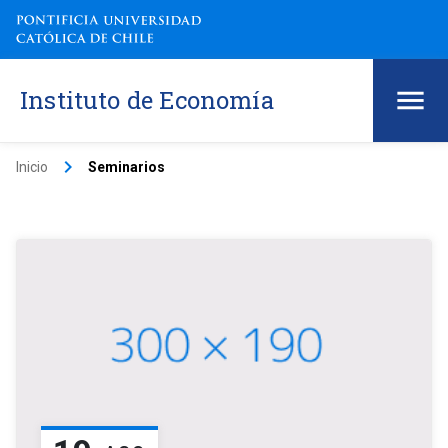
Instituto de Economía
keyboard_arrow_right
Inicio
Seminarios