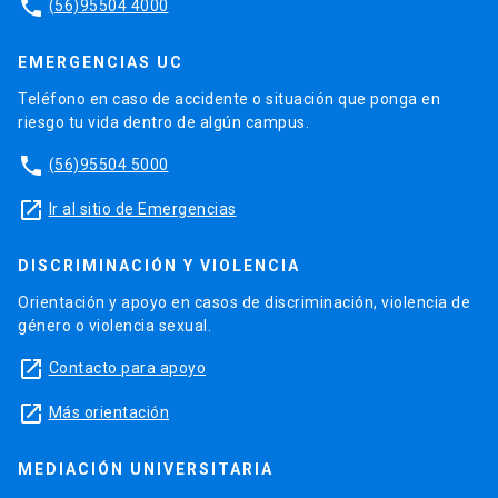
phone
(56)95504 4000
EMERGENCIAS UC
Teléfono en caso de accidente o situación que ponga en
riesgo tu vida dentro de algún campus.
phone
(56)95504 5000
launch
Ir al sitio de Emergencias
DISCRIMINACIÓN Y VIOLENCIA
Orientación y apoyo en casos de discriminación, violencia de
género o violencia sexual.
launch
Contacto para apoyo
launch
Más orientación
MEDIACIÓN UNIVERSITARIA