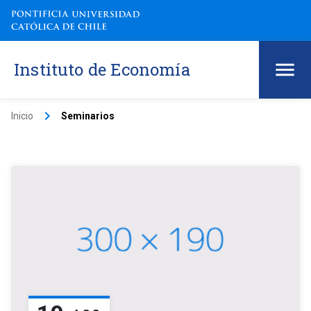
Instituto de Economía
keyboard_arrow_right
Inicio
Seminarios