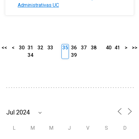
Administrativas UC
<<
<
30
31
32
33
35
36
37
38
40
41
>
>>
34
39
L
M
M
J
V
S
D