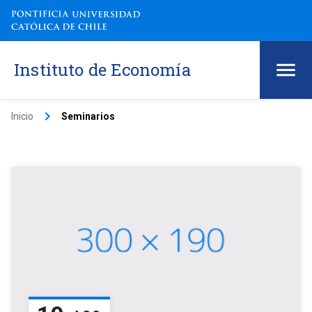
Instituto de Economía
keyboard_arrow_right
Inicio
Seminarios