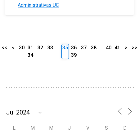
Administrativas UC
<<
<
30
31
32
33
35
36
37
38
40
41
>
>>
34
39
L
M
M
J
V
S
D