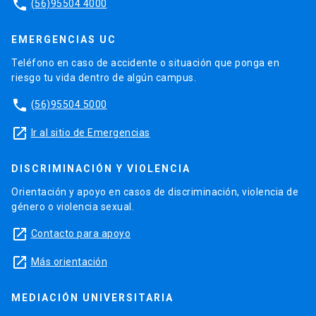
phone
(56)95504 4000
EMERGENCIAS UC
Teléfono en caso de accidente o situación que ponga en
riesgo tu vida dentro de algún campus.
phone
(56)95504 5000
launch
Ir al sitio de Emergencias
DISCRIMINACIÓN Y VIOLENCIA
Orientación y apoyo en casos de discriminación, violencia de
género o violencia sexual.
launch
Contacto para apoyo
launch
Más orientación
MEDIACIÓN UNIVERSITARIA