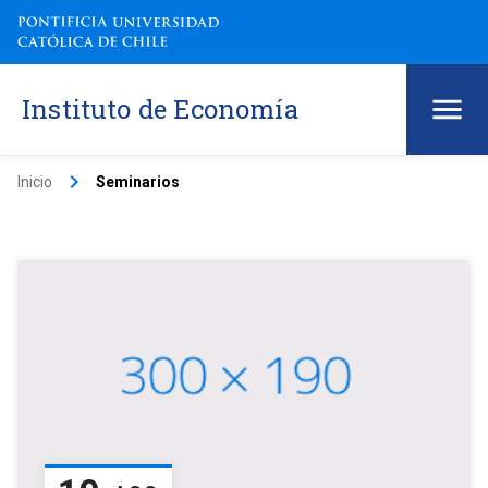
Instituto de Economía
keyboard_arrow_right
Inicio
Seminarios