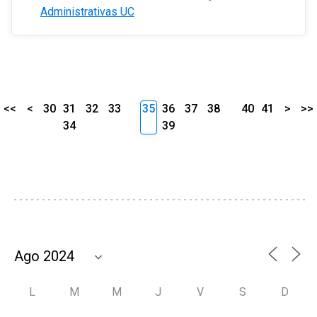
Administrativas UC
<<
<
30
31
32
33
35
36
37
38
40
41
>
>>
34
39
L
M
M
J
V
S
D