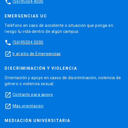
phone
(56)95504 4000
EMERGENCIAS UC
Teléfono en caso de accidente o situación que ponga en
riesgo tu vida dentro de algún campus.
phone
(56)95504 5000
launch
Ir al sitio de Emergencias
DISCRIMINACIÓN Y VIOLENCIA
Orientación y apoyo en casos de discriminación, violencia de
género o violencia sexual.
launch
Contacto para apoyo
launch
Más orientación
MEDIACIÓN UNIVERSITARIA