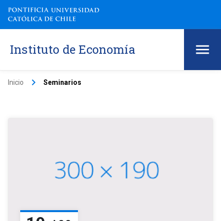
Instituto de Economía
keyboard_arrow_right
Inicio
Seminarios