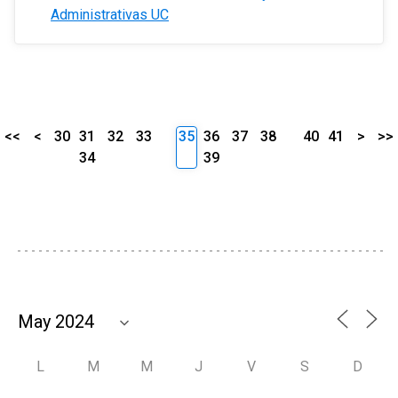
Administrativas UC
<<
<
30
31
32
33
35
36
37
38
40
41
>
>>
34
39
L
M
M
J
V
S
D