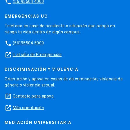
phone
(56)95504 4000
EMERGENCIAS UC
Teléfono en caso de accidente o situación que ponga en
riesgo tu vida dentro de algún campus.
phone
(56)95504 5000
launch
Ir al sitio de Emergencias
DISCRIMINACIÓN Y VIOLENCIA
Orientación y apoyo en casos de discriminación, violencia de
género o violencia sexual.
launch
Contacto para apoyo
launch
Más orientación
MEDIACIÓN UNIVERSITARIA