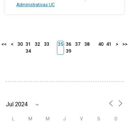
Administrativas UC
<<
<
30
31
32
33
35
36
37
38
40
41
>
>>
34
39
L
M
M
J
V
S
D