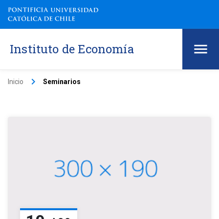
Instituto de Economía
keyboard_arrow_right
Inicio
Seminarios