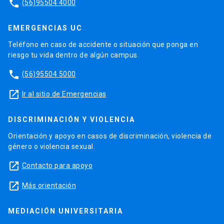
phone
(56)95504 4000
EMERGENCIAS UC
Teléfono en caso de accidente o situación que ponga en
riesgo tu vida dentro de algún campus.
phone
(56)95504 5000
launch
Ir al sitio de Emergencias
DISCRIMINACIÓN Y VIOLENCIA
Orientación y apoyo en casos de discriminación, violencia de
género o violencia sexual.
launch
Contacto para apoyo
launch
Más orientación
MEDIACIÓN UNIVERSITARIA