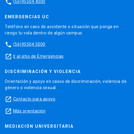
phone
(56)95504 4000
EMERGENCIAS UC
Teléfono en caso de accidente o situación que ponga en
riesgo tu vida dentro de algún campus.
phone
(56)95504 5000
launch
Ir al sitio de Emergencias
DISCRIMINACIÓN Y VIOLENCIA
Orientación y apoyo en casos de discriminación, violencia de
género o violencia sexual.
launch
Contacto para apoyo
launch
Más orientación
MEDIACIÓN UNIVERSITARIA