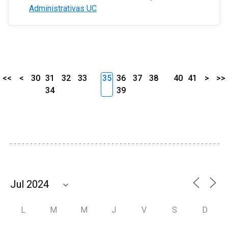
Administrativas UC
<<
<
30
31
32
33
35
36
37
38
40
41
>
>>
34
39
L
M
M
J
V
S
D