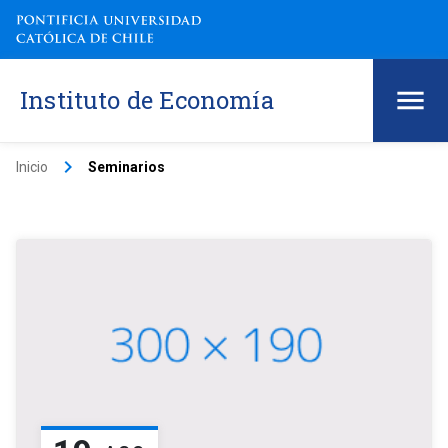
Instituto de Economía
keyboard_arrow_right
Inicio
Seminarios