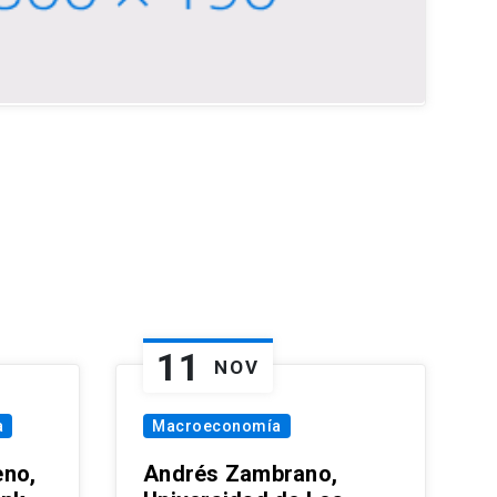
11
NOV
a
Macroeconomía
eno,
Andrés Zambrano,