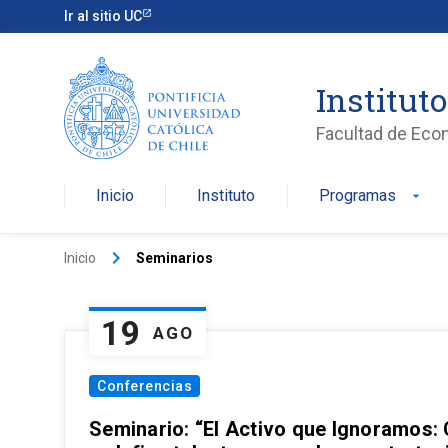
Ir al sitio UC
Institut
Facultad de Eco
Inicio
Instituto
Programas
arrow_drop_down
keyboard_arrow_right
Inicio
Seminarios
19
AGO
Conferencias
Seminario: “El Activo que Ignoramos: