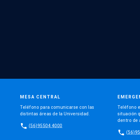
MESA CENTRAL
EMERGE
Teléfono para comunicarse con las
Teléfono e
distintas áreas de la Universidad.
situación 
dentro de
phone
(56)95504 4000
phone
(56)9