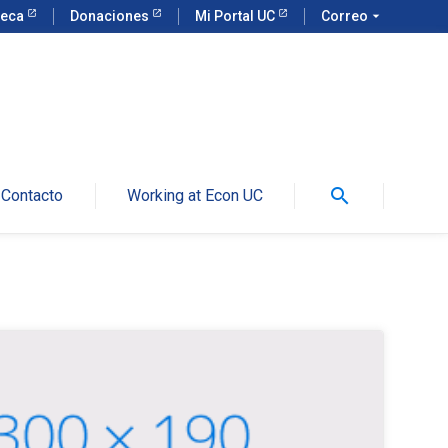
teca
Donaciones
Mi Portal UC
Correo
arrow_drop_down
search
Contacto
Working at Econ UC