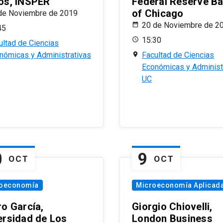
os, INSPER
Federal Reserve B
of Chicago
de Noviembre de 2019
20 de Noviembre de 2
45
15:30
ultad de Ciencias
nómicas y Administrativas
Facultad de Ciencias
Económicas y Administ
UC
0
9
OCT
OCT
oeconomía
Microeconomía Aplicad
ro García,
Giorgio Chiovelli,
ersidad de Los
London Business