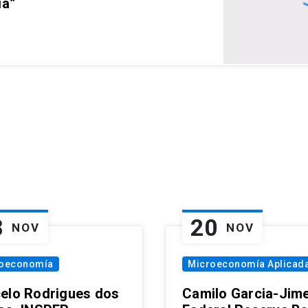
ia”
8
20
NOV
NOV
oeconomía
Microeconomía Aplicad
elo Rodrigues dos
Camilo Garcia-Jim