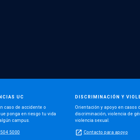
NCIAS UC
DISCRIMINACIÓN Y VIOL
n caso de accidente o
Orientación y apoyo en casos 
que ponga en riesgo tu vida
discriminación, violencia de g
 algún campus.
violencia sexual.
launch
5504 5000
Contacto para apoyo