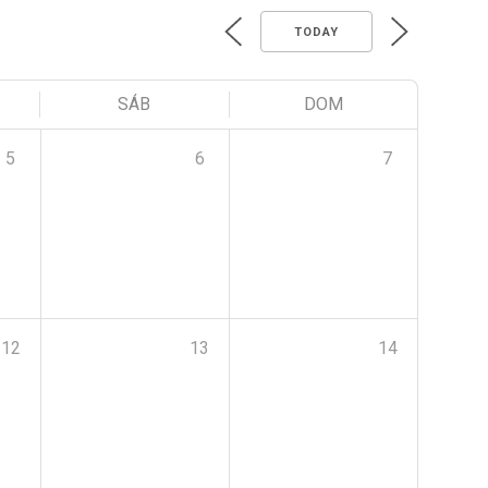
TODAY
SÁB
DOM
5
6
7
12
13
14