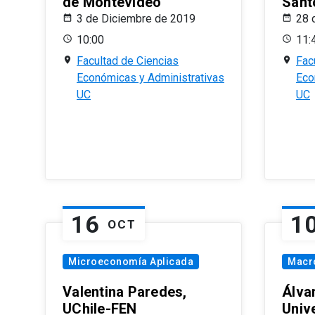
de Montevideo
Sant
3 de Diciembre de 2019
28 
10:00
11:
Facultad de Ciencias
Fac
Económicas y Administrativas
Eco
UC
UC
16
1
OCT
Microeconomía Aplicada
Macr
Valentina Paredes,
Álva
UChile-FEN
Univ