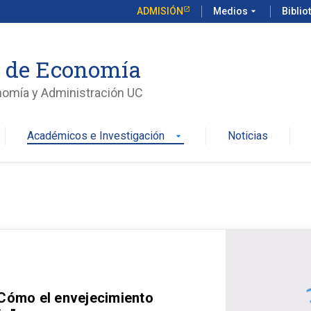
ADMISIÓN
Medios
arrow_drop_down
Biblio
o de Economía
nomía y Administración UC
Académicos e Investigación
Noticias
arrow_drop_down
 Cómo el envejecimiento