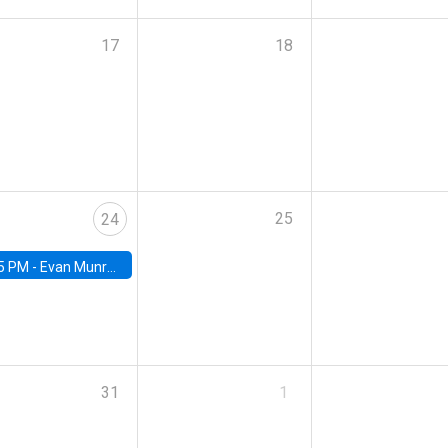
17
18
25
24
5 PM -
Evan Munro, Neyman Visiting Assistant Professor in the Department of Statistics at UC Berkeley
31
1