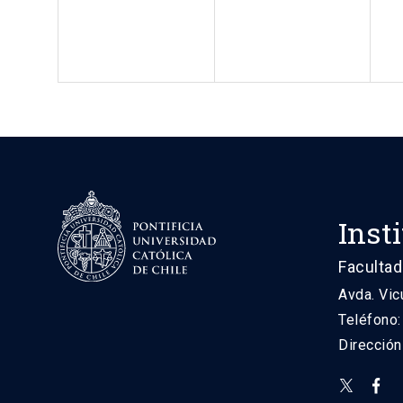
Inst
Facultad
Avda. Vic
Teléfono
Direcció