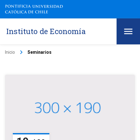
Instituto de Economía
keyboard_arrow_right
Inicio
Seminarios