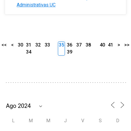
Administrativas UC
<<
<
30
31
32
33
35
36
37
38
40
41
>
>>
34
39
L
M
M
J
V
S
D