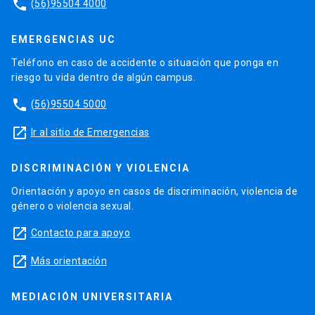
phone
(56)95504 4000
EMERGENCIAS UC
Teléfono en caso de accidente o situación que ponga en
riesgo tu vida dentro de algún campus.
phone
(56)95504 5000
launch
Ir al sitio de Emergencias
DISCRIMINACIÓN Y VIOLENCIA
Orientación y apoyo en casos de discriminación, violencia de
género o violencia sexual.
launch
Contacto para apoyo
launch
Más orientación
MEDIACIÓN UNIVERSITARIA