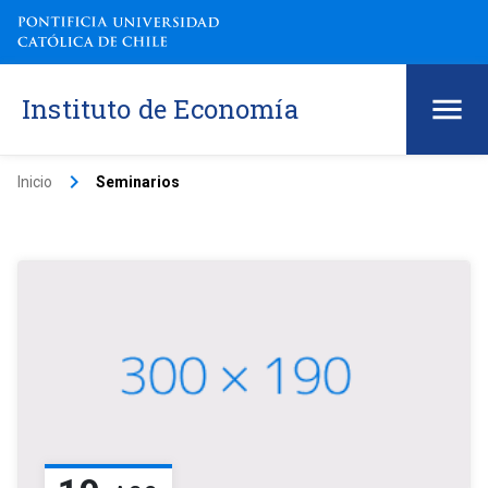
Instituto de Economía
keyboard_arrow_right
Inicio
Seminarios