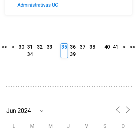
Administrativas UC
<<
<
30
31
32
33
35
36
37
38
40
41
>
>>
34
39
L
M
M
J
V
S
D