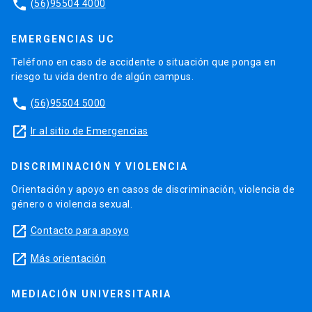
phone
(56)95504 4000
EMERGENCIAS UC
Teléfono en caso de accidente o situación que ponga en
riesgo tu vida dentro de algún campus.
phone
(56)95504 5000
launch
Ir al sitio de Emergencias
DISCRIMINACIÓN Y VIOLENCIA
Orientación y apoyo en casos de discriminación, violencia de
género o violencia sexual.
launch
Contacto para apoyo
launch
Más orientación
MEDIACIÓN UNIVERSITARIA