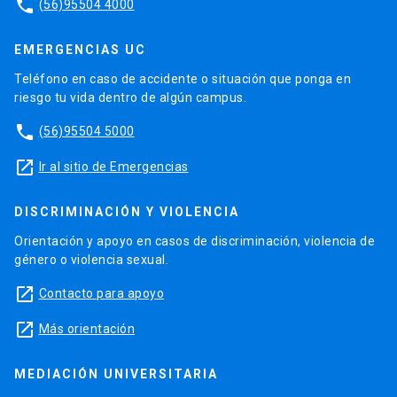
phone
(56)95504 4000
EMERGENCIAS UC
Teléfono en caso de accidente o situación que ponga en
riesgo tu vida dentro de algún campus.
phone
(56)95504 5000
launch
Ir al sitio de Emergencias
DISCRIMINACIÓN Y VIOLENCIA
Orientación y apoyo en casos de discriminación, violencia de
género o violencia sexual.
launch
Contacto para apoyo
launch
Más orientación
MEDIACIÓN UNIVERSITARIA