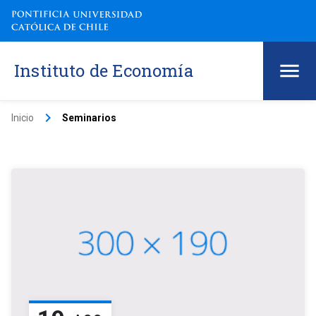
Instituto de Economía
keyboard_arrow_right
Inicio
Seminarios