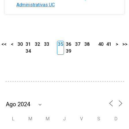
Administrativas UC
<<
<
30
31
32
33
35
36
37
38
40
41
>
>>
34
39
L
M
M
J
V
S
D