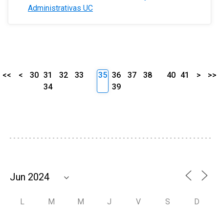
Administrativas UC
<<
<
30
31
32
33
35
36
37
38
40
41
>
>>
34
39
L
M
M
J
V
S
D