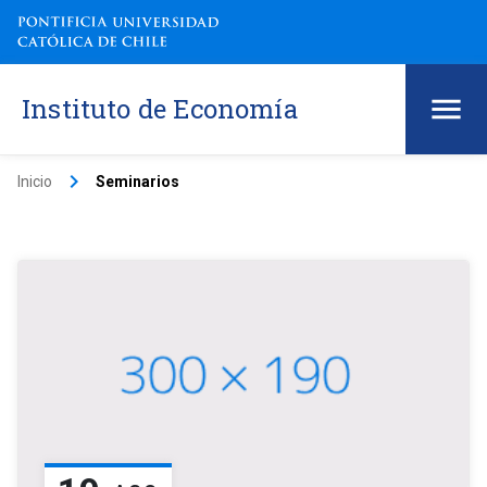
Instituto de Economía
keyboard_arrow_right
Inicio
Seminarios