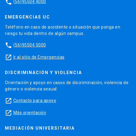
phone
(56)95504 4000
EMERGENCIAS UC
Teléfono en caso de accidente o situación que ponga en
riesgo tu vida dentro de algún campus.
phone
(56)95504 5000
launch
Ir al sitio de Emergencias
DISCRIMINACIÓN Y VIOLENCIA
Orientación y apoyo en casos de discriminación, violencia de
género o violencia sexual.
launch
Contacto para apoyo
launch
Más orientación
MEDIACIÓN UNIVERSITARIA