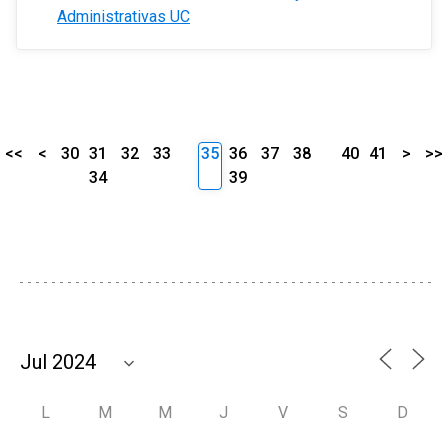
Administrativas UC
<<
<
30
31
32
33
35
36
37
38
40
41
>
>>
34
39
L
M
M
J
V
S
D