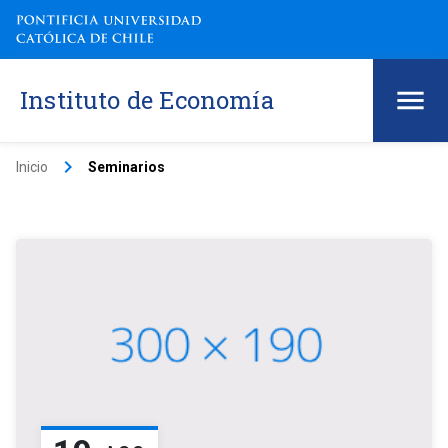
Instituto de Economía
keyboard_arrow_right
Inicio
Seminarios