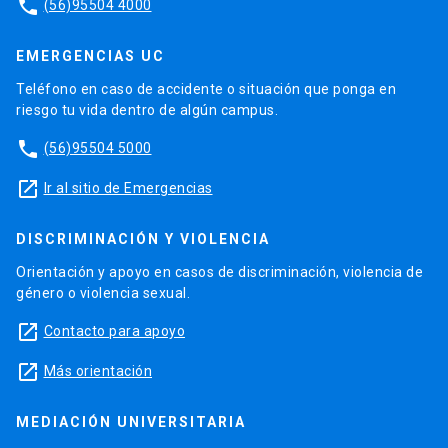
phone
(56)95504 4000
EMERGENCIAS UC
Teléfono en caso de accidente o situación que ponga en
riesgo tu vida dentro de algún campus.
phone
(56)95504 5000
launch
Ir al sitio de Emergencias
DISCRIMINACIÓN Y VIOLENCIA
Orientación y apoyo en casos de discriminación, violencia de
género o violencia sexual.
launch
Contacto para apoyo
launch
Más orientación
MEDIACIÓN UNIVERSITARIA