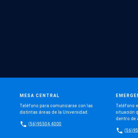
MESA CENTRAL
EMERGE
Teléfono para comunicarse con las
Teléfono e
distintas áreas de la Universidad.
situación 
dentro de
phone
(56)95504 4000
phone
(56)9