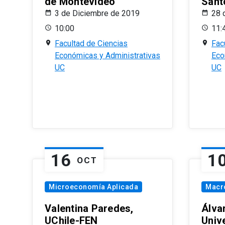
de Montevideo
Sant
3 de Diciembre de 2019
28 
10:00
11:
Facultad de Ciencias
Fac
Económicas y Administrativas
Eco
UC
UC
16
1
OCT
Microeconomía Aplicada
Macr
Valentina Paredes,
Álva
UChile-FEN
Univ