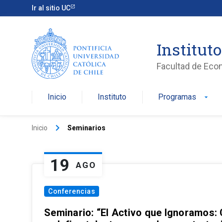
Ir al sitio UC
Institut
Facultad de Eco
Inicio
Instituto
Programas
arrow_drop_down
keyboard_arrow_right
Inicio
Seminarios
19
AGO
Conferencias
Seminario: “El Activo que Ignoramos: