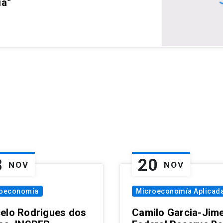
ia”
8
20
NOV
NOV
oeconomía
Microeconomía Aplicad
elo Rodrigues dos
Camilo Garcia-Jim