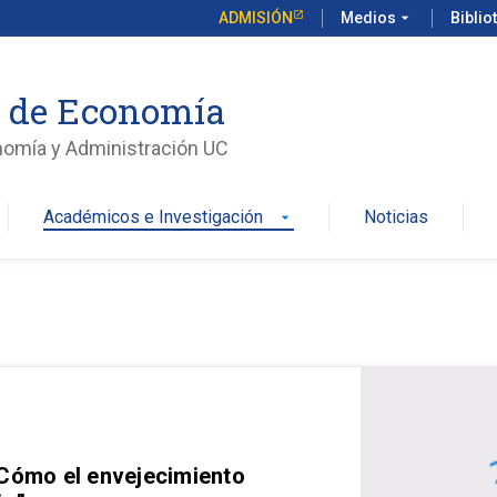
ADMISIÓN
Medios
arrow_drop_down
Biblio
o de Economía
nomía y Administración UC
Académicos e Investigación
Noticias
arrow_drop_down
 Cómo el envejecimiento