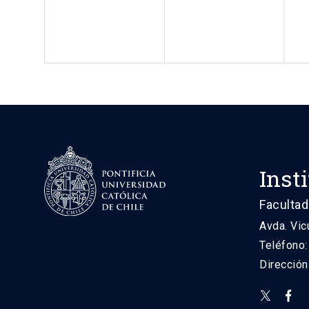
Inst
Facultad
Avda. Vic
Teléfono
Direcció