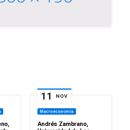
11
NOV
a
Macroeconomía
eno,
Andrés Zambrano,