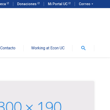
teca
Donaciones
Mi Portal UC
Correo
arrow_drop_down
search
Contacto
Working at Econ UC