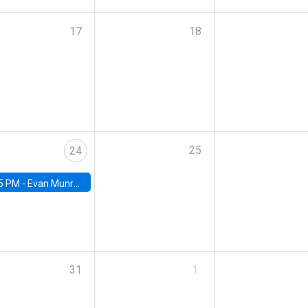
17
18
25
24
5 PM -
Evan Munro, Neyman Visiting Assistant Professor in the Department of Statistics at UC Berkeley
31
1