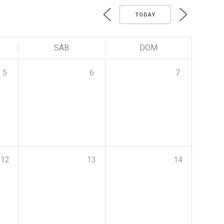
TODAY
SÁB
DOM
5
6
7
12
13
14