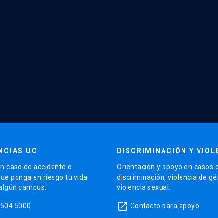
NCIAS UC
DISCRIMINACIÓN Y VIOL
n caso de accidente o
Orientación y apoyo en casos 
que ponga en riesgo tu vida
discriminación, violencia de g
 algún campus.
violencia sexual.
launch
5504 5000
Contacto para apoyo