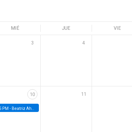
MIÉ
JUE
VIE
3
4
11
10
5 PM -
Beatriz Ahumada, PhD candidate, Universidad de Pittsburgh