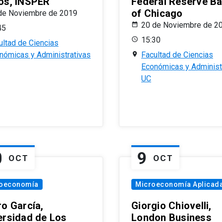
os, INSPER
Federal Reserve B
of Chicago
de Noviembre de 2019
20 de Noviembre de 2
45
15:30
ultad de Ciencias
nómicas y Administrativas
Facultad de Ciencias
Económicas y Administ
UC
0
9
OCT
OCT
oeconomía
Microeconomía Aplicad
ro García,
Giorgio Chiovelli,
ersidad de Los
London Business