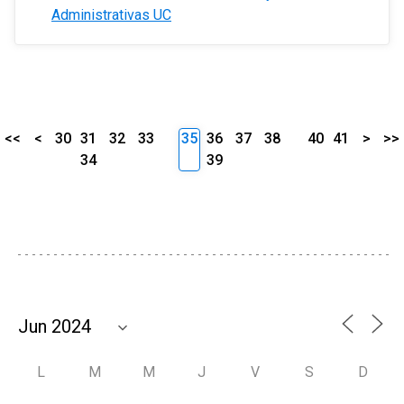
Administrativas UC
<<
<
30
31
32
33
35
36
37
38
40
41
>
>>
34
39
L
M
M
J
V
S
D