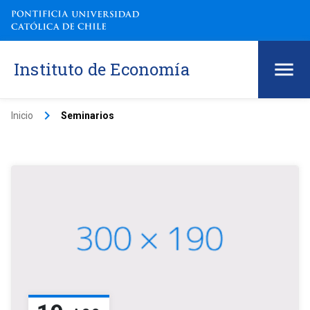
Instituto de Economía
keyboard_arrow_right
Inicio
Seminarios