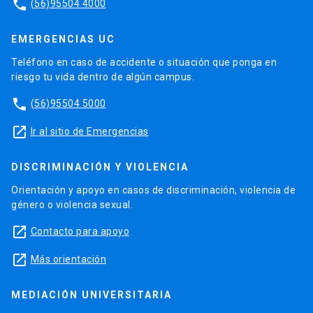
phone
(56)95504 4000
EMERGENCIAS UC
Teléfono en caso de accidente o situación que ponga en
riesgo tu vida dentro de algún campus.
phone
(56)95504 5000
launch
Ir al sitio de Emergencias
DISCRIMINACIÓN Y VIOLENCIA
Orientación y apoyo en casos de discriminación, violencia de
género o violencia sexual.
launch
Contacto para apoyo
launch
Más orientación
MEDIACIÓN UNIVERSITARIA