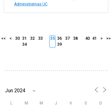
Administrativas UC
<<
<
30
31
32
33
35
36
37
38
40
41
>
>>
34
39
L
M
M
J
V
S
D