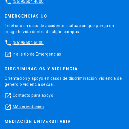
phone
(56)95504 4000
EMERGENCIAS UC
Teléfono en caso de accidente o situación que ponga en
riesgo tu vida dentro de algún campus.
phone
(56)95504 5000
launch
Ir al sitio de Emergencias
DISCRIMINACIÓN Y VIOLENCIA
Orientación y apoyo en casos de discriminación, violencia de
género o violencia sexual.
launch
Contacto para apoyo
launch
Más orientación
MEDIACIÓN UNIVERSITARIA