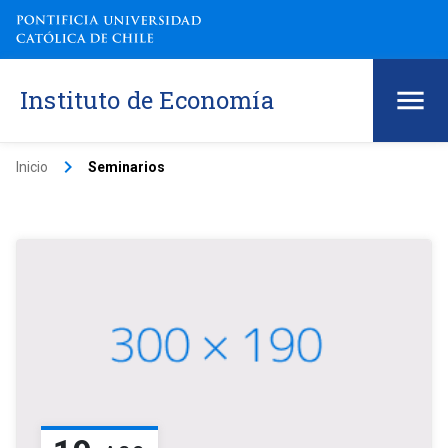
Instituto de Economía
keyboard_arrow_right
Inicio
Seminarios