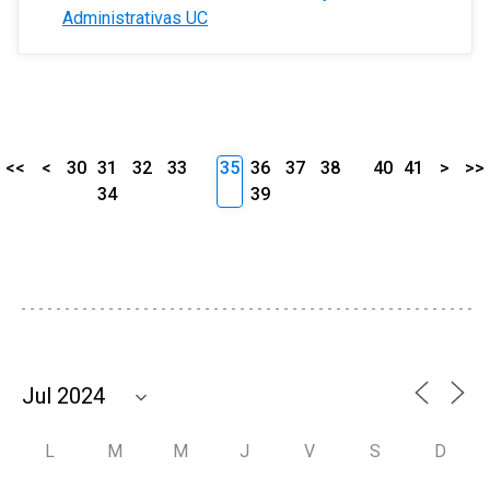
Administrativas UC
<<
<
30
31
32
33
35
36
37
38
40
41
>
>>
34
39
L
M
M
J
V
S
D