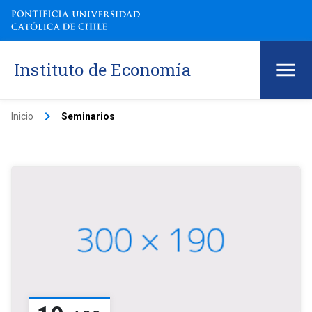
Instituto de Economía
keyboard_arrow_right
Inicio
Seminarios