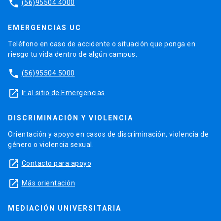
phone
(56)95504 4000
EMERGENCIAS UC
Teléfono en caso de accidente o situación que ponga en
riesgo tu vida dentro de algún campus.
phone
(56)95504 5000
launch
Ir al sitio de Emergencias
DISCRIMINACIÓN Y VIOLENCIA
Orientación y apoyo en casos de discriminación, violencia de
género o violencia sexual.
launch
Contacto para apoyo
launch
Más orientación
MEDIACIÓN UNIVERSITARIA