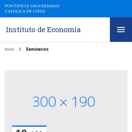
Instituto de Economía
keyboard_arrow_right
Inicio
Seminarios