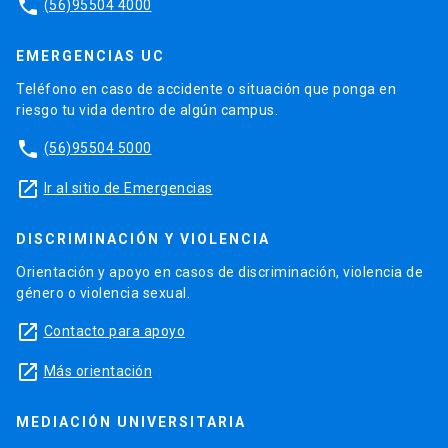
phone
(56)95504 4000
EMERGENCIAS UC
Teléfono en caso de accidente o situación que ponga en
riesgo tu vida dentro de algún campus.
phone
(56)95504 5000
launch
Ir al sitio de Emergencias
DISCRIMINACIÓN Y VIOLENCIA
Orientación y apoyo en casos de discriminación, violencia de
género o violencia sexual.
launch
Contacto para apoyo
launch
Más orientación
MEDIACIÓN UNIVERSITARIA