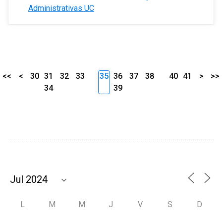
Administrativas UC
<<
<
30
31
32
33
35
36
37
38
40
41
>
>>
34
39
L
M
M
J
V
S
D