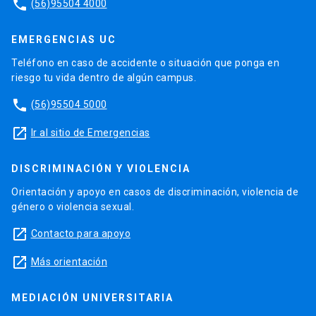
phone
(56)95504 4000
EMERGENCIAS UC
Teléfono en caso de accidente o situación que ponga en
riesgo tu vida dentro de algún campus.
phone
(56)95504 5000
launch
Ir al sitio de Emergencias
DISCRIMINACIÓN Y VIOLENCIA
Orientación y apoyo en casos de discriminación, violencia de
género o violencia sexual.
launch
Contacto para apoyo
launch
Más orientación
MEDIACIÓN UNIVERSITARIA