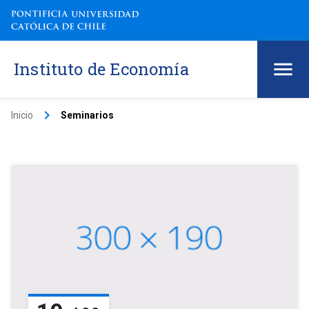
Instituto de Economía
keyboard_arrow_right
Inicio
Seminarios