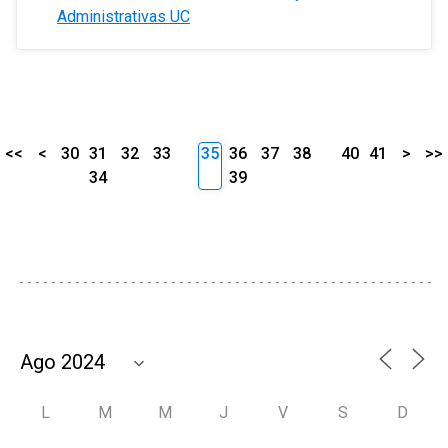
Administrativas UC
<<
<
30
31
32
33
35
36
37
38
40
41
>
>>
34
39
L
M
M
J
V
S
D