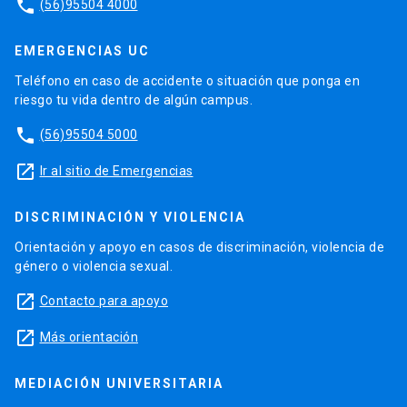
phone
(56)95504 4000
EMERGENCIAS UC
Teléfono en caso de accidente o situación que ponga en
riesgo tu vida dentro de algún campus.
phone
(56)95504 5000
launch
Ir al sitio de Emergencias
DISCRIMINACIÓN Y VIOLENCIA
Orientación y apoyo en casos de discriminación, violencia de
género o violencia sexual.
launch
Contacto para apoyo
launch
Más orientación
MEDIACIÓN UNIVERSITARIA