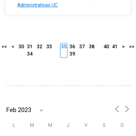
Administrativas UC
<<
<
30
31
32
33
35
36
37
38
40
41
>
>>
34
39
L
M
M
J
V
S
D