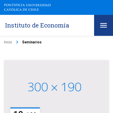
Instituto de Economía
keyboard_arrow_right
Inicio
Seminarios