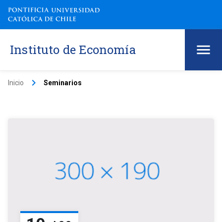
Instituto de Economía
keyboard_arrow_right
Inicio
Seminarios