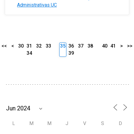
Administrativas UC
<<
<
30
31
32
33
35
36
37
38
40
41
>
>>
34
39
L
M
M
J
V
S
D