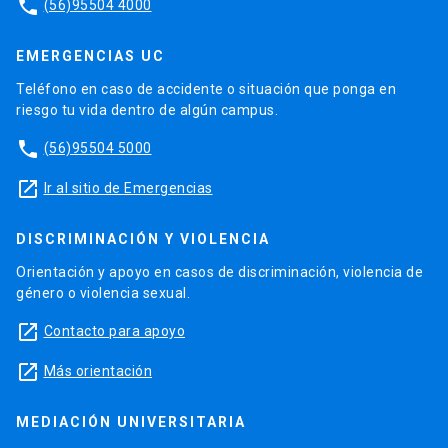
phone
(56)95504 4000
EMERGENCIAS UC
Teléfono en caso de accidente o situación que ponga en
riesgo tu vida dentro de algún campus.
phone
(56)95504 5000
launch
Ir al sitio de Emergencias
DISCRIMINACIÓN Y VIOLENCIA
Orientación y apoyo en casos de discriminación, violencia de
género o violencia sexual.
launch
Contacto para apoyo
launch
Más orientación
MEDIACIÓN UNIVERSITARIA