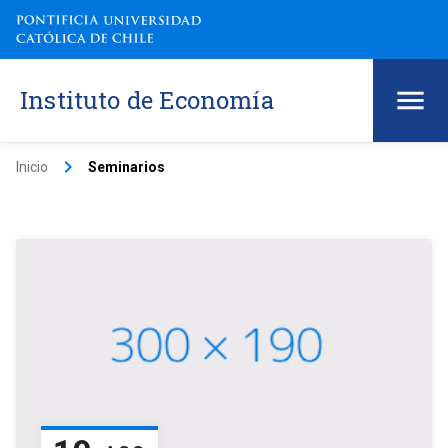
Instituto de Economía
keyboard_arrow_right
Inicio
Seminarios