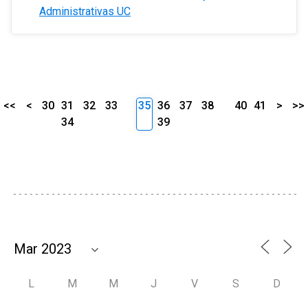
Administrativas UC
<<
<
30
31
32
33
35
36
37
38
40
41
>
>>
34
39
L
M
M
J
V
S
D