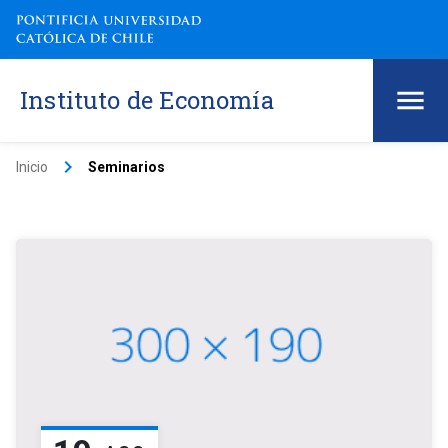
Instituto de Economía
keyboard_arrow_right
Inicio
Seminarios