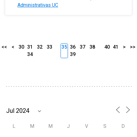
Administrativas UC
<<
<
30
31
32
33
35
36
37
38
40
41
>
>>
34
39
L
M
M
J
V
S
D