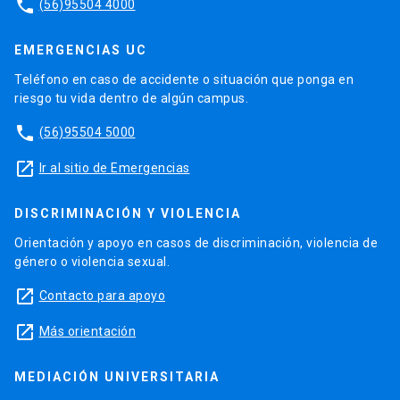
phone
(56)95504 4000
EMERGENCIAS UC
Teléfono en caso de accidente o situación que ponga en
riesgo tu vida dentro de algún campus.
phone
(56)95504 5000
launch
Ir al sitio de Emergencias
DISCRIMINACIÓN Y VIOLENCIA
Orientación y apoyo en casos de discriminación, violencia de
género o violencia sexual.
launch
Contacto para apoyo
launch
Más orientación
MEDIACIÓN UNIVERSITARIA