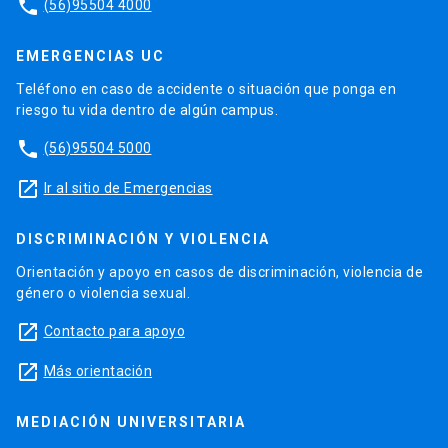
phone
(56)95504 4000
EMERGENCIAS UC
Teléfono en caso de accidente o situación que ponga en
riesgo tu vida dentro de algún campus.
phone
(56)95504 5000
launch
Ir al sitio de Emergencias
DISCRIMINACIÓN Y VIOLENCIA
Orientación y apoyo en casos de discriminación, violencia de
género o violencia sexual.
launch
Contacto para apoyo
launch
Más orientación
MEDIACIÓN UNIVERSITARIA