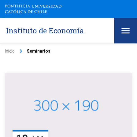
Instituto de Economía
keyboard_arrow_right
Inicio
Seminarios