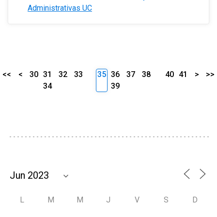
Administrativas UC
<<
<
30
31
32
33
35
36
37
38
40
41
>
>>
34
39
L
M
M
J
V
S
D