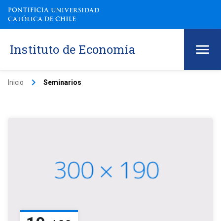
Instituto de Economía
keyboard_arrow_right
Inicio
Seminarios