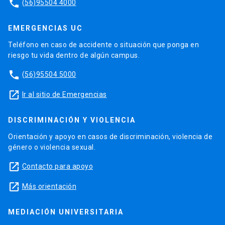
phone
(56)95504 4000
EMERGENCIAS UC
Teléfono en caso de accidente o situación que ponga en
riesgo tu vida dentro de algún campus.
phone
(56)95504 5000
launch
Ir al sitio de Emergencias
DISCRIMINACIÓN Y VIOLENCIA
Orientación y apoyo en casos de discriminación, violencia de
género o violencia sexual.
launch
Contacto para apoyo
launch
Más orientación
MEDIACIÓN UNIVERSITARIA