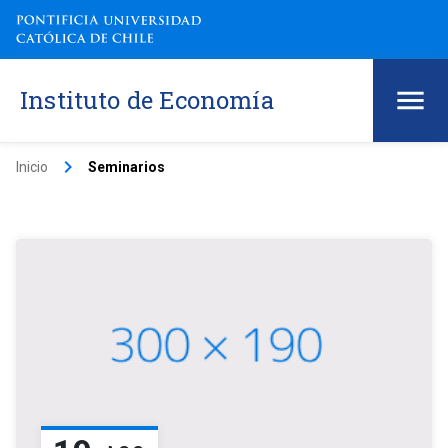
Instituto de Economía
keyboard_arrow_right
Inicio
Seminarios