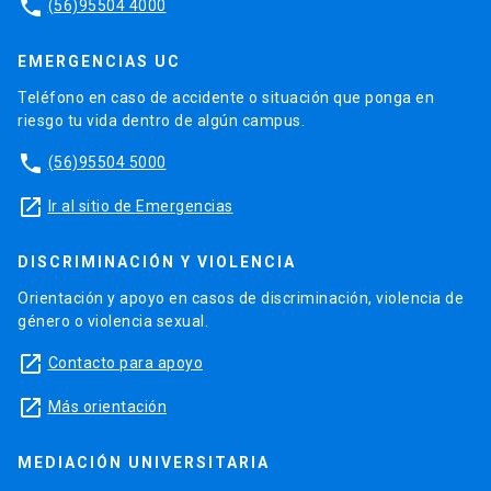
phone
(56)95504 4000
EMERGENCIAS UC
Teléfono en caso de accidente o situación que ponga en
riesgo tu vida dentro de algún campus.
phone
(56)95504 5000
launch
Ir al sitio de Emergencias
DISCRIMINACIÓN Y VIOLENCIA
Orientación y apoyo en casos de discriminación, violencia de
género o violencia sexual.
launch
Contacto para apoyo
launch
Más orientación
MEDIACIÓN UNIVERSITARIA