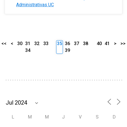
Administrativas UC
<<
<
30
31
32
33
35
36
37
38
40
41
>
>>
34
39
L
M
M
J
V
S
D