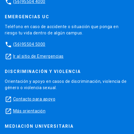
phone
(56)95504 4000
EMERGENCIAS UC
Teléfono en caso de accidente o situación que ponga en
riesgo tu vida dentro de algún campus.
phone
(56)95504 5000
launch
Ir al sitio de Emergencias
DISCRIMINACIÓN Y VIOLENCIA
Orientación y apoyo en casos de discriminación, violencia de
género o violencia sexual.
launch
Contacto para apoyo
launch
Más orientación
MEDIACIÓN UNIVERSITARIA