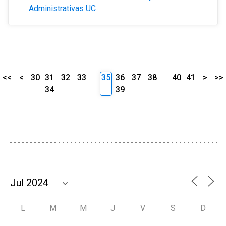
Administrativas UC
<<
<
30
31
32
33
35
36
37
38
40
41
>
>>
34
39
L
M
M
J
V
S
D