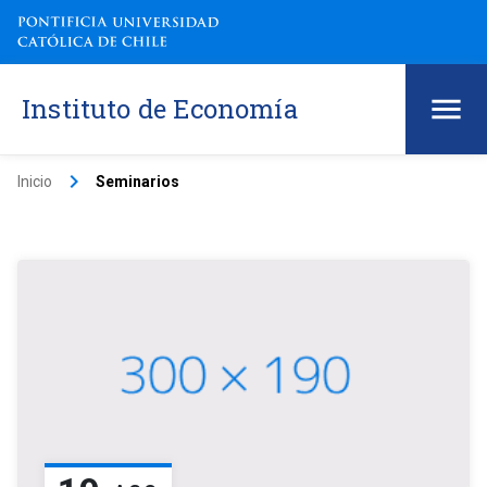
Instituto de Economía
keyboard_arrow_right
Inicio
Seminarios