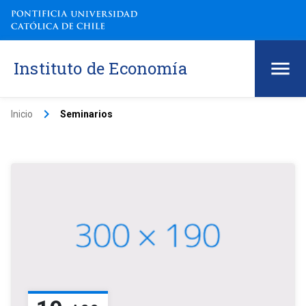
Instituto de Economía
keyboard_arrow_right
Inicio
Seminarios