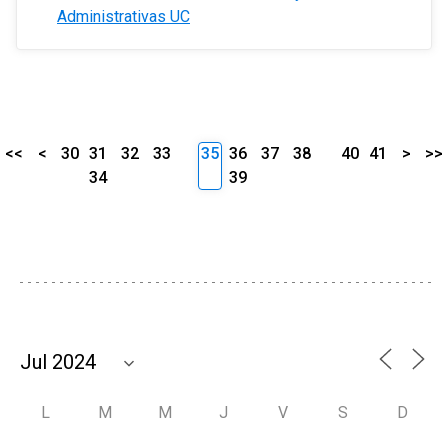
Administrativas UC
<<
<
30
31
32
33
35
36
37
38
40
41
>
>>
34
39
L
M
M
J
V
S
D