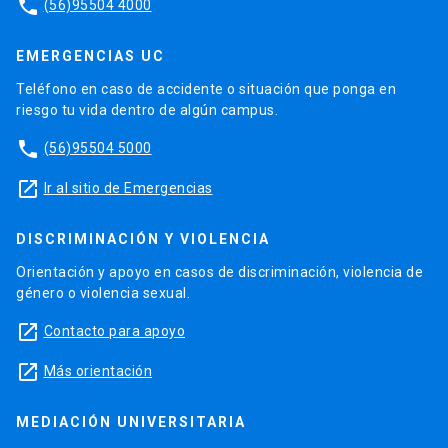
phone
(56)95504 4000
EMERGENCIAS UC
Teléfono en caso de accidente o situación que ponga en
riesgo tu vida dentro de algún campus.
phone
(56)95504 5000
launch
Ir al sitio de Emergencias
DISCRIMINACIÓN Y VIOLENCIA
Orientación y apoyo en casos de discriminación, violencia de
género o violencia sexual.
launch
Contacto para apoyo
launch
Más orientación
MEDIACIÓN UNIVERSITARIA