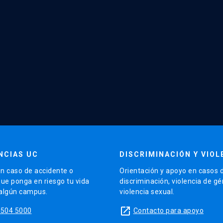
NCIAS UC
DISCRIMINACIÓN Y VIOL
n caso de accidente o
Orientación y apoyo en casos 
que ponga en riesgo tu vida
discriminación, violencia de g
 algún campus.
violencia sexual.
launch
5504 5000
Contacto para apoyo