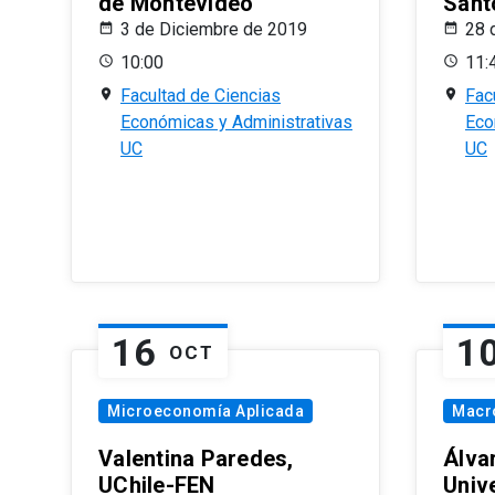
de Montevideo
Sant
3 de Diciembre de 2019
28 
10:00
11:
Facultad de Ciencias
Fac
Económicas y Administrativas
Eco
UC
UC
16
1
OCT
Microeconomía Aplicada
Macr
Valentina Paredes,
Álva
UChile-FEN
Univ