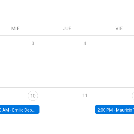
MIÉ
JUE
VIE
3
4
11
10
0 AM -
Emilio Depetris-Chauvín, Universidad Católica
2:00 PM -
Mauricio Tejada,