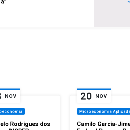
ia”
8
20
NOV
NOV
oeconomía
Microeconomía Aplicad
elo Rodrigues dos
Camilo Garcia-Jim