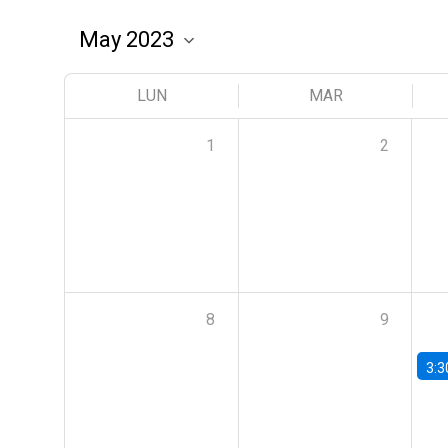
LUN
MAR
1
2
8
9
3:3