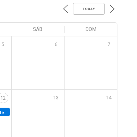
TODAY
SÁB
DOM
5
6
7
13
14
12
 UDP