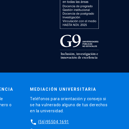
ENCIA
MEDIACIÓN UNIVERSITARIA
de
Teléfonos para orientación y consejo si
énero o
se ha vulnerado alguno de tus derechos
en la universidad.
phone
(56)95504 1691