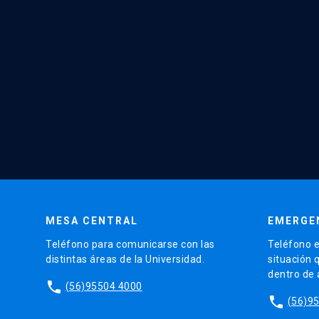
MESA CENTRAL
EMERGE
Teléfono para comunicarse con las
Teléfono e
distintas áreas de la Universidad.
situación 
dentro de
phone
(56)95504 4000
phone
(56)9