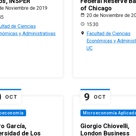
os, INSPER
Federal Reserve B
of Chicago
de Noviembre de 2019
20 de Noviembre de 2
45
15:30
ultad de Ciencias
nómicas y Administrativas
Facultad de Ciencias
Económicas y Administ
UC
0
9
OCT
OCT
oeconomía
Microeconomía Aplicad
ro García,
Giorgio Chiovelli,
ersidad de Los
London Business