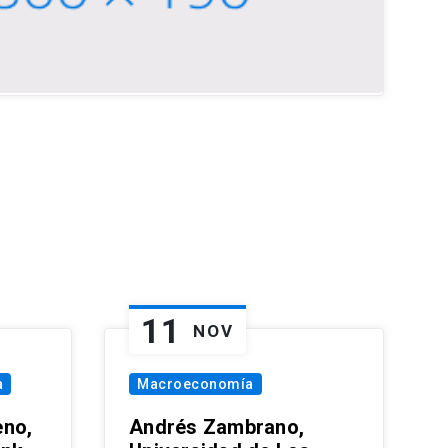
11
NOV
a
Macroeconomía
eno,
Andrés Zambrano,