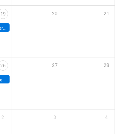
20
21
19
umbia
27
28
26
uke
2
3
4