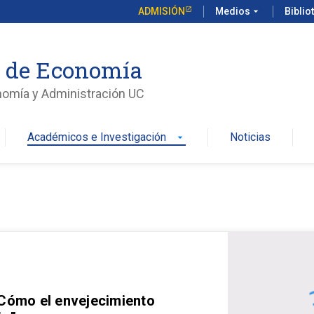
ADMISIÓN
Medios
arrow_drop_down
Biblio
o de Economía
nomía y Administración UC
Académicos e Investigación
Noticias
arrow_drop_down
 Cómo el envejecimiento