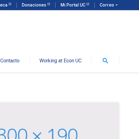
teca
Donaciones
Mi Portal UC
Correo
arrow_drop_down
search
Contacto
Working at Econ UC