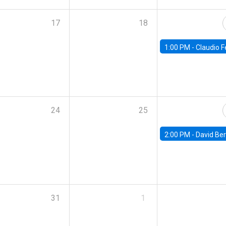
17
18
1:00 PM -
Claudio Ferraz, British Col
24
25
2:00 PM -
David Berger, D
31
1