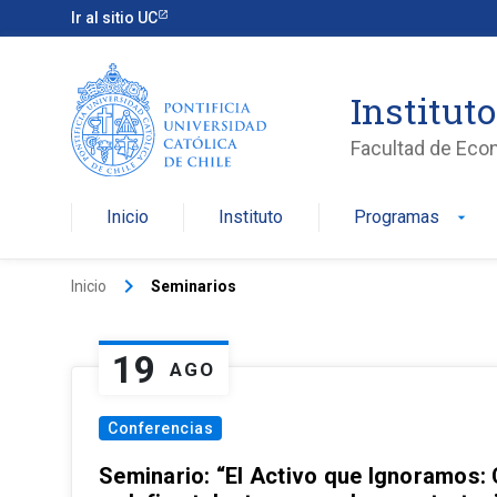
Ir al sitio UC
Institut
Facultad de Eco
Inicio
Instituto
Programas
arrow_drop_down
keyboard_arrow_right
Inicio
Seminarios
19
AGO
Conferencias
Seminario: “El Activo que Ignoramos: